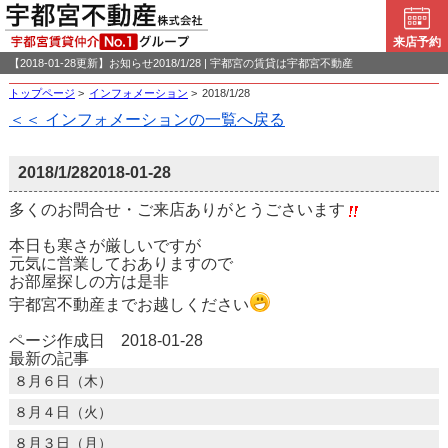
来店予約
【2018-01-28更新】お知らせ2018/1/28 | 宇都宮の賃貸は宇都宮不動産
トップページ
>
インフォメーション
>
2018/1/28
＜＜ インフォメーションの一覧へ戻る
2018/1/28
2018-01-28
多くのお問合せ・ご来店ありがとうごさいます
本日も寒さが厳しいですが
元気に営業しておありますので
お部屋探しの方は是非
宇都宮不動産までお越しください
ページ作成日 2018-01-28
最新の記事
８月６日（木）
８月４日（火）
８月３日（月）