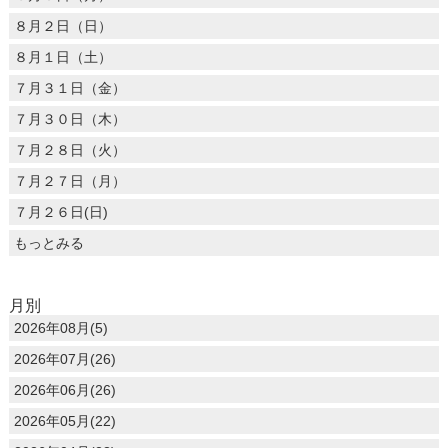
８月２日（日）
８月１日（土）
７月３１日（金）
７月３０日（木）
７月２８日（火）
７月２７日（月）
７月２６日(日)
もっとみる
月別
2026年08月(5)
2026年07月(26)
2026年06月(26)
2026年05月(22)