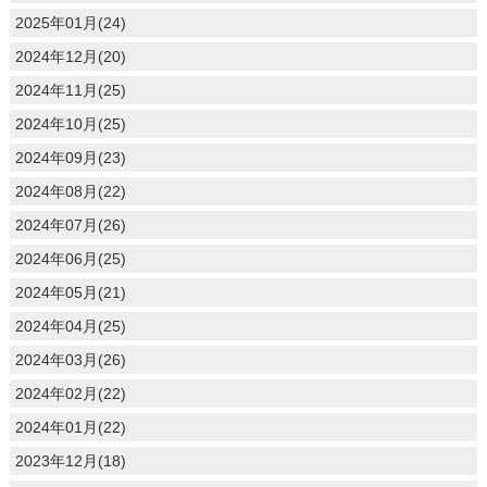
2025年01月(24)
2024年12月(20)
2024年11月(25)
2024年10月(25)
2024年09月(23)
2024年08月(22)
2024年07月(26)
2024年06月(25)
2024年05月(21)
2024年04月(25)
2024年03月(26)
2024年02月(22)
2024年01月(22)
2023年12月(18)