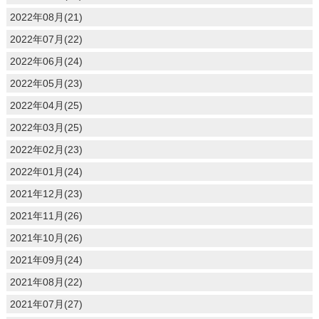
2022年08月(21)
2022年07月(22)
2022年06月(24)
2022年05月(23)
2022年04月(25)
2022年03月(25)
2022年02月(23)
2022年01月(24)
2021年12月(23)
2021年11月(26)
2021年10月(26)
2021年09月(24)
2021年08月(22)
2021年07月(27)