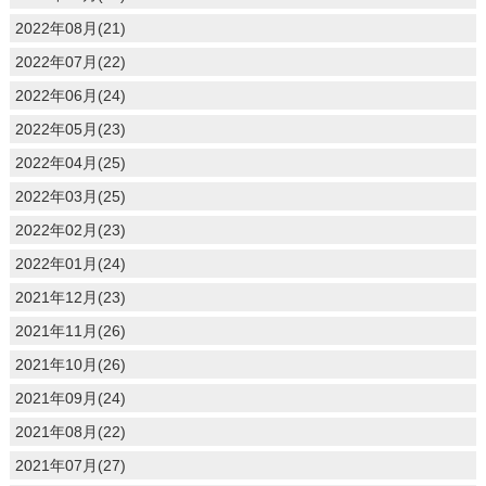
2022年08月(21)
2022年07月(22)
2022年06月(24)
2022年05月(23)
2022年04月(25)
2022年03月(25)
2022年02月(23)
2022年01月(24)
2021年12月(23)
2021年11月(26)
2021年10月(26)
2021年09月(24)
2021年08月(22)
2021年07月(27)