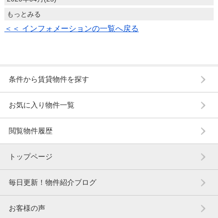
もっとみる
＜＜ インフォメーションの一覧へ戻る
条件から賃貸物件を探す
お気に入り物件一覧
閲覧物件履歴
トップページ
毎日更新！物件紹介ブログ
お客様の声