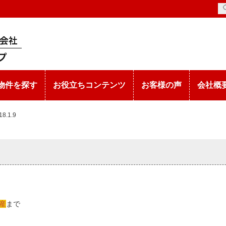
物件を探す
お役立ちコンテンツ
お客様の声
会社概
18.1.9
産
まで