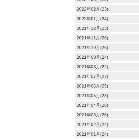
2022年02月(23)
2022年01月(24)
2021年12月(23)
2021年11月(26)
2021年10月(26)
2021年09月(24)
2021年08月(22)
2021年07月(27)
2021年06月(25)
2021年05月(23)
2021年04月(26)
2021年03月(26)
2021年02月(24)
2021年01月(24)