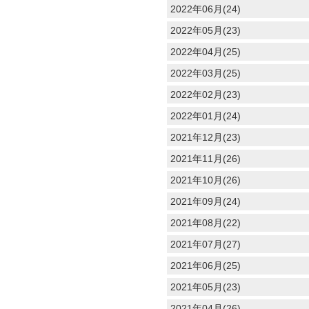
2022年06月(24)
2022年05月(23)
2022年04月(25)
2022年03月(25)
2022年02月(23)
2022年01月(24)
2021年12月(23)
2021年11月(26)
2021年10月(26)
2021年09月(24)
2021年08月(22)
2021年07月(27)
2021年06月(25)
2021年05月(23)
2021年04月(26)