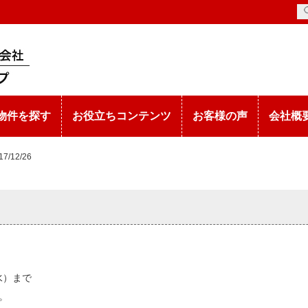
物件を探す
お役立ちコンテンツ
お客様の声
会社概
17/12/26
水）まで
。