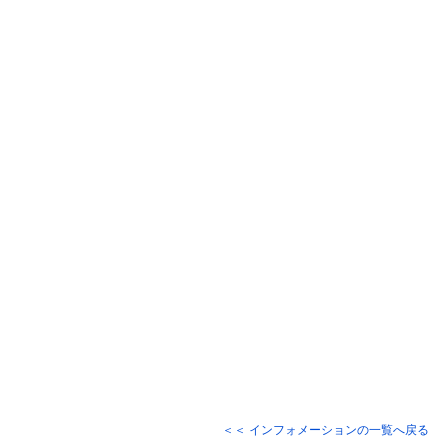
＜＜ インフォメーションの一覧へ戻る