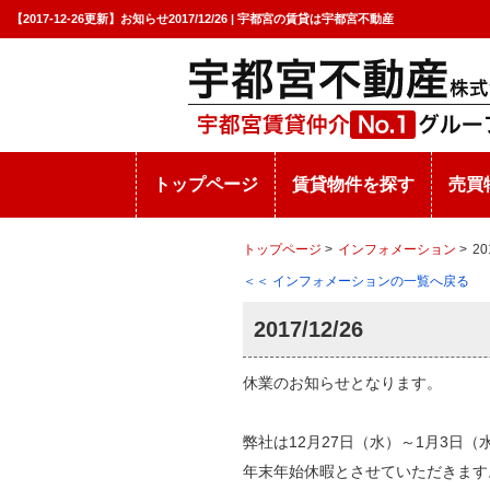
【2017-12-26更新】お知らせ2017/12/26 | 宇都宮の賃貸は宇都宮不動産
トップページ
賃貸物件を探す
売買
トップページ
>
インフォメーション
>
20
＜＜ インフォメーションの一覧へ戻る
2017/12/26
休業のお知らせとなります。
弊社は12月27日（水）～1月3日（
年末年始休暇とさせていただきます