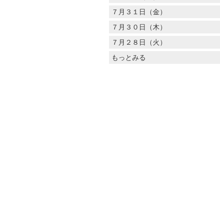
７月３１日（金）
７月３０日（木）
７月２８日（火）
もっとみる