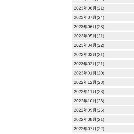
2023年08月(21)
2023年07月(24)
2023年06月(23)
2023年05月(21)
2023年04月(22)
2023年03月(21)
2023年02月(21)
2023年01月(20)
2022年12月(23)
2022年11月(23)
2022年10月(23)
2022年09月(26)
2022年08月(21)
2022年07月(22)