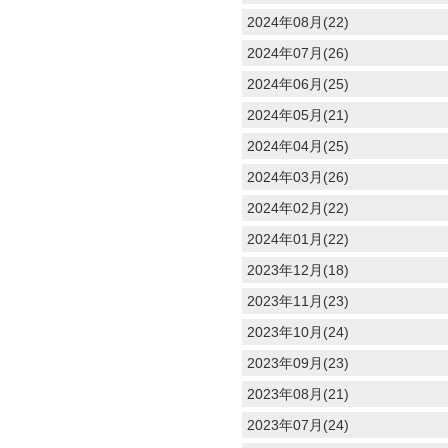
2024年08月(22)
2024年07月(26)
2024年06月(25)
2024年05月(21)
2024年04月(25)
2024年03月(26)
2024年02月(22)
2024年01月(22)
2023年12月(18)
2023年11月(23)
2023年10月(24)
2023年09月(23)
2023年08月(21)
2023年07月(24)