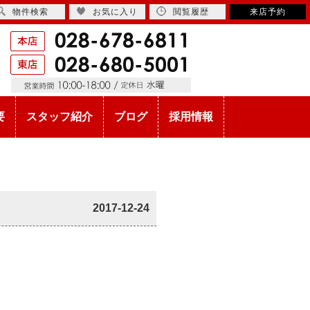
物件検索
お気に入り
閲覧履歴
来店予約
要
スタッフ紹介
ブログ
採用情報
2017-12-24