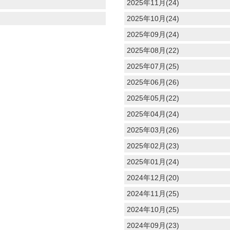
2025年11月(24)
2025年10月(24)
2025年09月(24)
2025年08月(22)
2025年07月(25)
2025年06月(26)
2025年05月(22)
2025年04月(24)
2025年03月(26)
2025年02月(23)
2025年01月(24)
2024年12月(20)
2024年11月(25)
2024年10月(25)
2024年09月(23)