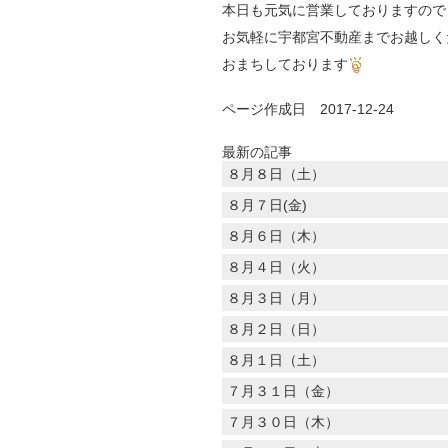
本日も元気に営業しておりますので
お気軽に宇都宮不動産までお越しく
おまちしております
ページ作成日 2017-12-24
最新の記事
８月８日（土）
８月７日(金)
８月６日（木）
８月４日（火）
８月３日（月）
８月２日（日）
８月１日（土）
７月３１日（金）
７月３０日（木）