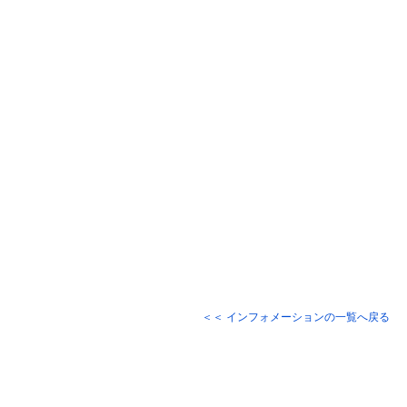
＜＜ インフォメーションの一覧へ戻る