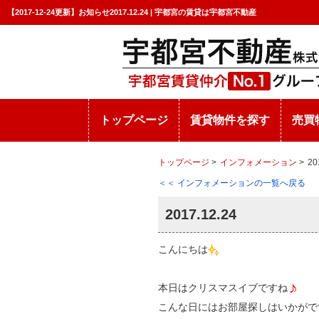
【2017-12-24更新】お知らせ2017.12.24 | 宇都宮の賃貸は宇都宮不動産
トップページ
賃貸物件を探す
売買
トップページ
>
インフォメーション
>
20
＜＜ インフォメーションの一覧へ戻る
2017.12.24
こんにちは
本日はクリスマスイブですね
こんな日にはお部屋探しはいかがで