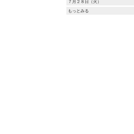
７月２８日（火）
もっとみる