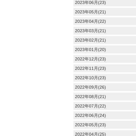
2023年06月(23)
2023年05月(21)
2023年04月(22)
2023年03月(21)
2023年02月(21)
2023年01月(20)
2022年12月(23)
2022年11月(23)
2022年10月(23)
2022年09月(26)
2022年08月(21)
2022年07月(22)
2022年06月(24)
2022年05月(23)
2022年04月(25)