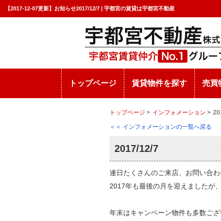
【2017-12-07更新】お知らせ2017/12/7 | 宇都宮の賃貸は宇都宮不動産
トップページ
賃貸物件を探す
売買
トップページ
>
インフォメーション
>
20
＜＜ インフォメーションの一覧へ戻る
2017/12/7
連日たくさんのご来店、お問い合わ
2017年も最後の月を迎えました
年末はキャンペーン物件も多数ござ