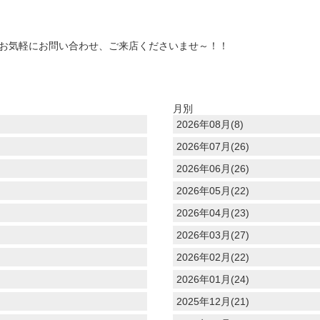
お気軽にお問い合わせ、ご来店くださいませ～！！
月別
2026年08月(8)
2026年07月(26)
2026年06月(26)
2026年05月(22)
2026年04月(23)
2026年03月(27)
2026年02月(22)
2026年01月(24)
2025年12月(21)