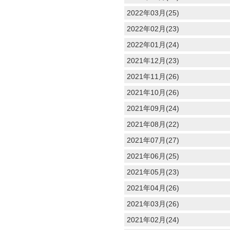
2022年03月(25)
2022年02月(23)
2022年01月(24)
2021年12月(23)
2021年11月(26)
2021年10月(26)
2021年09月(24)
2021年08月(22)
2021年07月(27)
2021年06月(25)
2021年05月(23)
2021年04月(26)
2021年03月(26)
2021年02月(24)