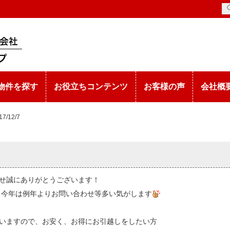
物件を探す
お役立ちコンテンツ
お客様の声
会社概
17/12/7
せ誠にありがとうございます！
が、今年は例年よりお問い合わせ等多い気がします
いますので、お安く、お得にお引越しをしたい方