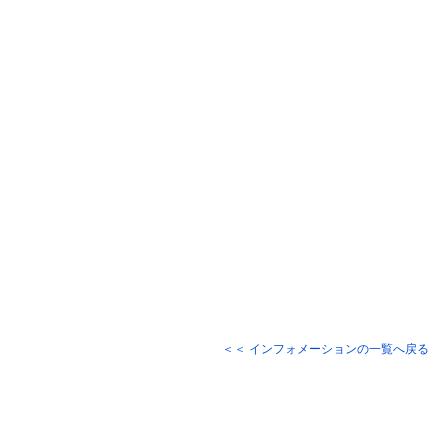
＜＜ インフォメーションの一覧へ戻る