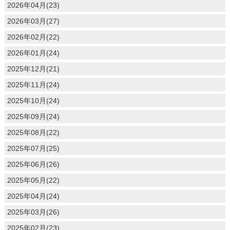
2026年04月(23)
2026年03月(27)
2026年02月(22)
2026年01月(24)
2025年12月(21)
2025年11月(24)
2025年10月(24)
2025年09月(24)
2025年08月(22)
2025年07月(25)
2025年06月(26)
2025年05月(22)
2025年04月(24)
2025年03月(26)
2025年02月(23)