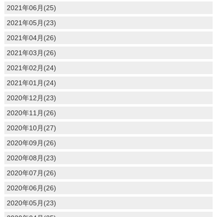
2021年06月(25)
2021年05月(23)
2021年04月(26)
2021年03月(26)
2021年02月(24)
2021年01月(24)
2020年12月(23)
2020年11月(26)
2020年10月(27)
2020年09月(26)
2020年08月(23)
2020年07月(26)
2020年06月(26)
2020年05月(23)