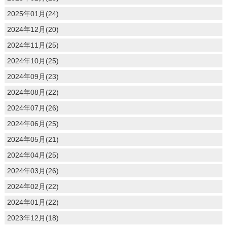
2025年01月(24)
2024年12月(20)
2024年11月(25)
2024年10月(25)
2024年09月(23)
2024年08月(22)
2024年07月(26)
2024年06月(25)
2024年05月(21)
2024年04月(25)
2024年03月(26)
2024年02月(22)
2024年01月(22)
2023年12月(18)