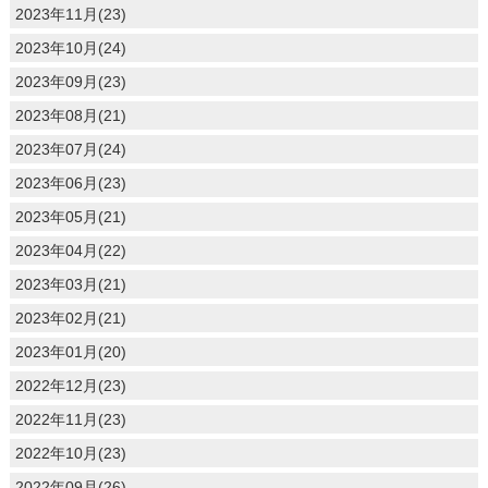
2023年11月(23)
2023年10月(24)
2023年09月(23)
2023年08月(21)
2023年07月(24)
2023年06月(23)
2023年05月(21)
2023年04月(22)
2023年03月(21)
2023年02月(21)
2023年01月(20)
2022年12月(23)
2022年11月(23)
2022年10月(23)
2022年09月(26)