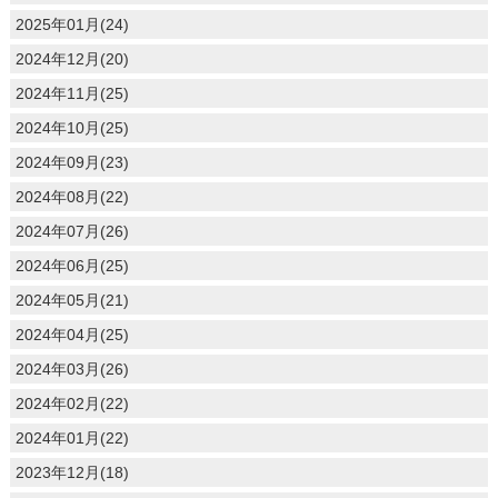
2025年01月(24)
2024年12月(20)
2024年11月(25)
2024年10月(25)
2024年09月(23)
2024年08月(22)
2024年07月(26)
2024年06月(25)
2024年05月(21)
2024年04月(25)
2024年03月(26)
2024年02月(22)
2024年01月(22)
2023年12月(18)