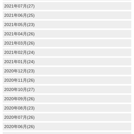
2021年07月(27)
2021年06月(25)
2021年05月(23)
2021年04月(26)
2021年03月(26)
2021年02月(24)
2021年01月(24)
2020年12月(23)
2020年11月(26)
2020年10月(27)
2020年09月(26)
2020年08月(23)
2020年07月(26)
2020年06月(26)