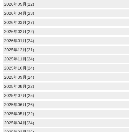
2026年05月(22)
2026年04月(23)
2026年03月(27)
2026年02月(22)
2026年01月(24)
2025年12月(21)
2025年11月(24)
2025年10月(24)
2025年09月(24)
2025年08月(22)
2025年07月(25)
2025年06月(26)
2025年05月(22)
2025年04月(24)