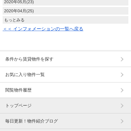
2020年05月(23)
2020年04月(25)
もっとみる
＜＜ インフォメーションの一覧へ戻る
条件から賃貸物件を探す
お気に入り物件一覧
閲覧物件履歴
トップページ
毎日更新！物件紹介ブログ