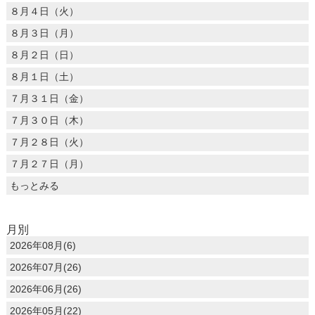
８月４日（火）
８月３日（月）
８月２日（日）
８月１日（土）
７月３１日（金）
７月３０日（木）
７月２８日（火）
７月２７日（月）
もっとみる
月別
2026年08月(6)
2026年07月(26)
2026年06月(26)
2026年05月(22)