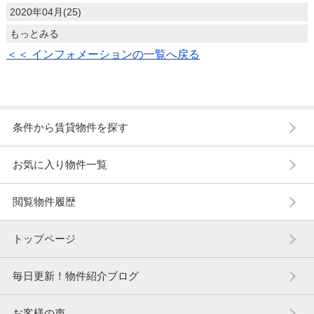
2020年04月(25)
もっとみる
＜＜ インフォメーションの一覧へ戻る
条件から賃貸物件を探す
お気に入り物件一覧
閲覧物件履歴
トップページ
毎日更新！物件紹介ブログ
お客様の声