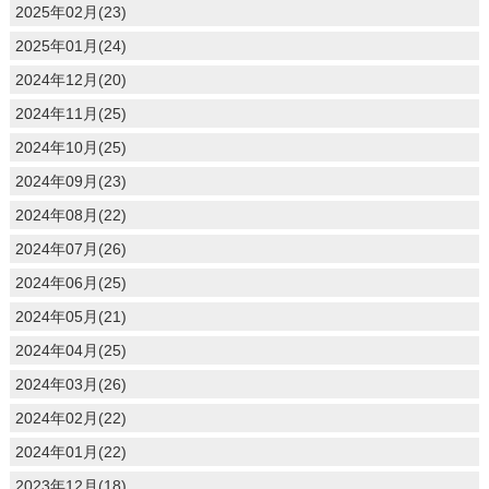
2025年02月(23)
2025年01月(24)
2024年12月(20)
2024年11月(25)
2024年10月(25)
2024年09月(23)
2024年08月(22)
2024年07月(26)
2024年06月(25)
2024年05月(21)
2024年04月(25)
2024年03月(26)
2024年02月(22)
2024年01月(22)
2023年12月(18)