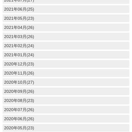
2021年06月(25)
2021年05月(23)
2021年04月(26)
2021年03月(26)
2021年02月(24)
2021年01月(24)
2020年12月(23)
2020年11月(26)
2020年10月(27)
2020年09月(26)
2020年08月(23)
2020年07月(26)
2020年06月(26)
2020年05月(23)