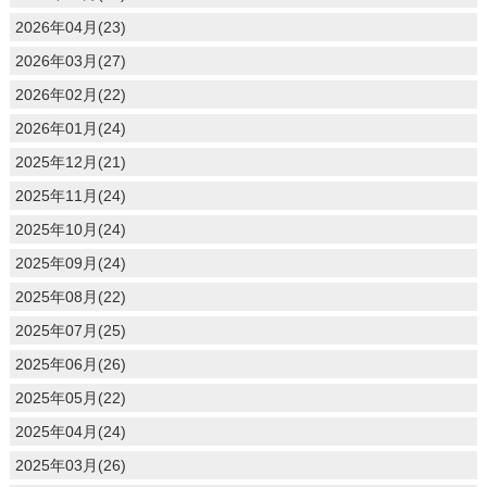
2026年04月(23)
2026年03月(27)
2026年02月(22)
2026年01月(24)
2025年12月(21)
2025年11月(24)
2025年10月(24)
2025年09月(24)
2025年08月(22)
2025年07月(25)
2025年06月(26)
2025年05月(22)
2025年04月(24)
2025年03月(26)