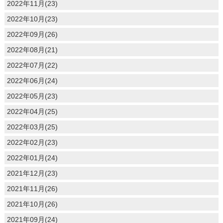
2022年11月(23)
2022年10月(23)
2022年09月(26)
2022年08月(21)
2022年07月(22)
2022年06月(24)
2022年05月(23)
2022年04月(25)
2022年03月(25)
2022年02月(23)
2022年01月(24)
2021年12月(23)
2021年11月(26)
2021年10月(26)
2021年09月(24)