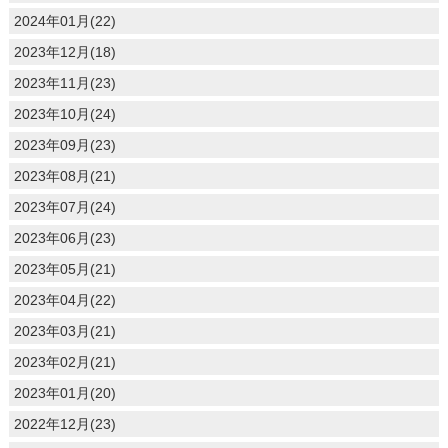
2024年01月(22)
2023年12月(18)
2023年11月(23)
2023年10月(24)
2023年09月(23)
2023年08月(21)
2023年07月(24)
2023年06月(23)
2023年05月(21)
2023年04月(22)
2023年03月(21)
2023年02月(21)
2023年01月(20)
2022年12月(23)