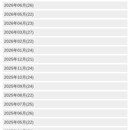
2026年06月(26)
2026年05月(22)
2026年04月(23)
2026年03月(27)
2026年02月(22)
2026年01月(24)
2025年12月(21)
2025年11月(24)
2025年10月(24)
2025年09月(24)
2025年08月(22)
2025年07月(25)
2025年06月(26)
2025年05月(22)