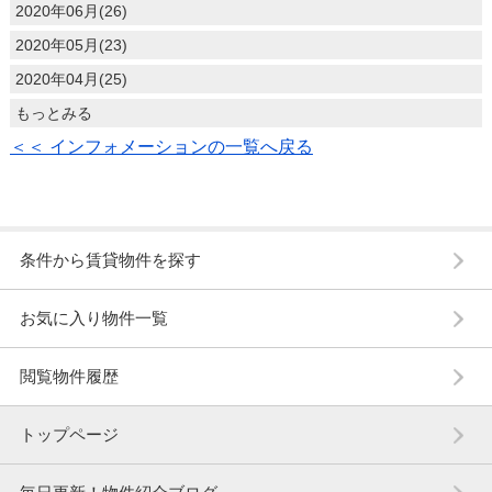
2020年06月(26)
2020年05月(23)
2020年04月(25)
もっとみる
＜＜ インフォメーションの一覧へ戻る
条件から賃貸物件を探す
お気に入り物件一覧
閲覧物件履歴
トップページ