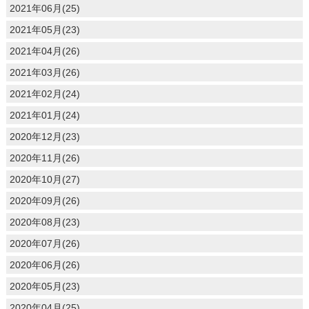
2021年06月(25)
2021年05月(23)
2021年04月(26)
2021年03月(26)
2021年02月(24)
2021年01月(24)
2020年12月(23)
2020年11月(26)
2020年10月(27)
2020年09月(26)
2020年08月(23)
2020年07月(26)
2020年06月(26)
2020年05月(23)
2020年04月(25)