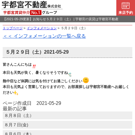
来店予約
【2021-05-29更新】お知らせ５月２９日（土） | 宇都宮の賃貸は宇都宮不動産
トップページ
>
インフォメーション
>
５月２９日（土）
＜＜ インフォメーションの一覧へ戻る
５月２９日（土）
2021-05-29
皆さんこんにちは
本日も天気が良く、暑くなりそうですね
熱中症など体調には気を付けてお過ごしください
本日も元気よく営業しておりますので、お部屋探しは宇都宮不動産へお越しく
ださい
ページ作成日 2021-05-29
最新の記事
８月８日（土）
８月７日(金)
８月６日（木）