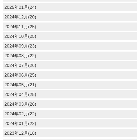
2025年01月(24)
2024年12月(20)
2024年11月(25)
2024年10月(25)
2024年09月(23)
2024年08月(22)
2024年07月(26)
2024年06月(25)
2024年05月(21)
2024年04月(25)
2024年03月(26)
2024年02月(22)
2024年01月(22)
2023年12月(18)