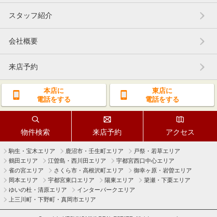
スタッフ紹介
会社概要
来店予約
本店に
東店に
電話をする
電話をする
物件検索
来店予約
アクセス
駒生・宝木エリア
鹿沼市・壬生町エリア
戸祭・若草エリア
鶴田エリア
江曽島・西川田エリア
宇都宮西口中心エリア
雀の宮エリア
さくら市・高根沢町エリア
御幸ヶ原・岩曽エリア
岡本エリア
宇都宮東口エリア
陽東エリア
簗瀬・下栗エリア
ゆいの杜・清原エリア
インターパークエリア
上三川町・下野町・真岡市エリア