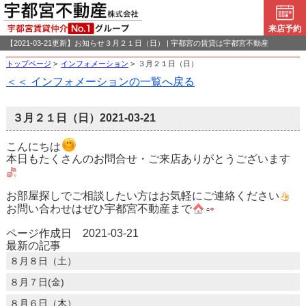
来店予約
【2021-03-21更新】お知らせ３月２１日（日） | 宇都宮の賃貸は宇都宮不動産
トップページ
>
インフォメーション
>
３月２１日（日）
＜＜ インフォメーションの一覧へ戻る
３月２１日（日）
2021-03-21
こんにちは
本日もたくさんのお問合せ・ご来店ありがとうございます
お部屋探しでご相談したい方はお気軽にご連絡ください
お問い合わせはぜひ宇都宮不動産まで
ページ作成日 2021-03-21
最新の記事
８月８日（土）
８月７日(金)
８月６日（木）