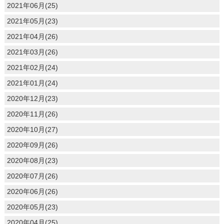
2021年06月(25)
2021年05月(23)
2021年04月(26)
2021年03月(26)
2021年02月(24)
2021年01月(24)
2020年12月(23)
2020年11月(26)
2020年10月(27)
2020年09月(26)
2020年08月(23)
2020年07月(26)
2020年06月(26)
2020年05月(23)
2020年04月(25)