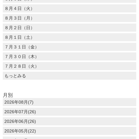
８月４日（火）
８月３日（月）
８月２日（日）
８月１日（土）
７月３１日（金）
７月３０日（木）
７月２８日（火）
もっとみる
月別
2026年08月(7)
2026年07月(26)
2026年06月(26)
2026年05月(22)