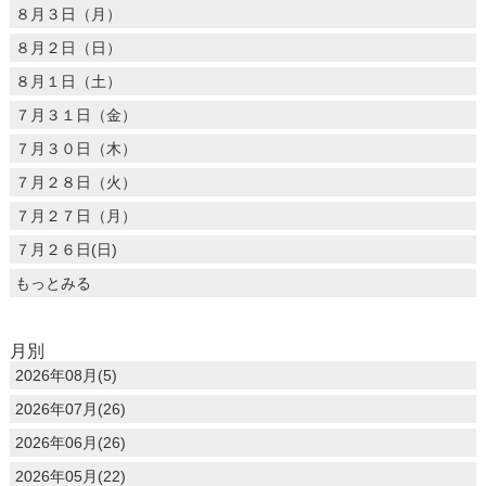
８月３日（月）
８月２日（日）
８月１日（土）
７月３１日（金）
７月３０日（木）
７月２８日（火）
７月２７日（月）
７月２６日(日)
もっとみる
月別
2026年08月(5)
2026年07月(26)
2026年06月(26)
2026年05月(22)