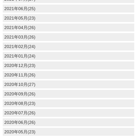
2021年06月(25)
2021年05月(23)
2021年04月(26)
2021年03月(26)
2021年02月(24)
2021年01月(24)
2020年12月(23)
2020年11月(26)
2020年10月(27)
2020年09月(26)
2020年08月(23)
2020年07月(26)
2020年06月(26)
2020年05月(23)