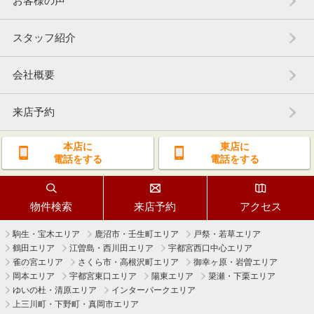
お客様の声
スタッフ紹介
会社概要
来店予約
本店に
東店に
電話をする
電話をする
物件検索
来店予約
アクセス
駒生・宝木エリア
鹿沼市・壬生町エリア
戸祭・若草エリア
鶴田エリア
江曽島・西川田エリア
宇都宮西口中心エリア
雀の宮エリア
さくら市・高根沢町エリア
御幸ヶ原・岩曽エリア
岡本エリア
宇都宮東口エリア
陽東エリア
簗瀬・下栗エリア
ゆいの杜・清原エリア
インターパークエリア
上三川町・下野町・真岡市エリア