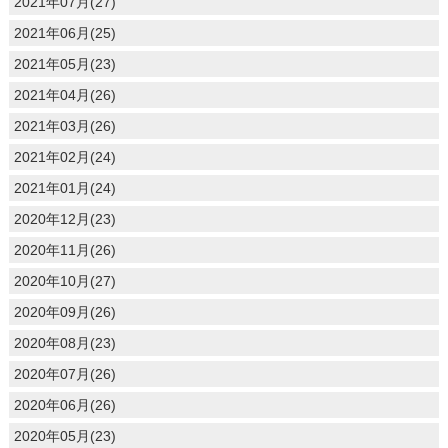
2021年07月(27)
2021年06月(25)
2021年05月(23)
2021年04月(26)
2021年03月(26)
2021年02月(24)
2021年01月(24)
2020年12月(23)
2020年11月(26)
2020年10月(27)
2020年09月(26)
2020年08月(23)
2020年07月(26)
2020年06月(26)
2020年05月(23)