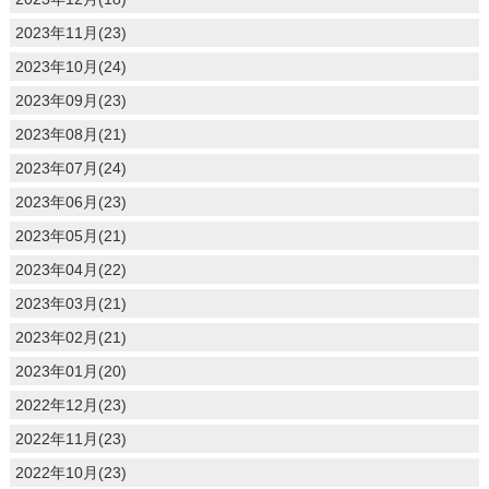
2023年11月(23)
2023年10月(24)
2023年09月(23)
2023年08月(21)
2023年07月(24)
2023年06月(23)
2023年05月(21)
2023年04月(22)
2023年03月(21)
2023年02月(21)
2023年01月(20)
2022年12月(23)
2022年11月(23)
2022年10月(23)