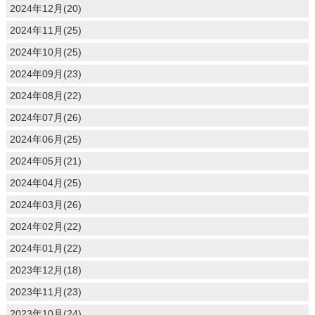
2024年12月(20)
2024年11月(25)
2024年10月(25)
2024年09月(23)
2024年08月(22)
2024年07月(26)
2024年06月(25)
2024年05月(21)
2024年04月(25)
2024年03月(26)
2024年02月(22)
2024年01月(22)
2023年12月(18)
2023年11月(23)
2023年10月(24)