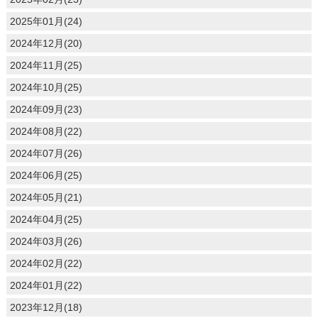
2025年01月(24)
2024年12月(20)
2024年11月(25)
2024年10月(25)
2024年09月(23)
2024年08月(22)
2024年07月(26)
2024年06月(25)
2024年05月(21)
2024年04月(25)
2024年03月(26)
2024年02月(22)
2024年01月(22)
2023年12月(18)