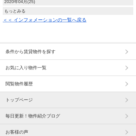
2020年04月(25)
もっとみる
＜＜ インフォメーションの一覧へ戻る
条件から賃貸物件を探す
お気に入り物件一覧
閲覧物件履歴
トップページ
毎日更新！物件紹介ブログ
お客様の声