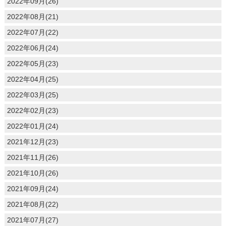
2022年09月(26)
2022年08月(21)
2022年07月(22)
2022年06月(24)
2022年05月(23)
2022年04月(25)
2022年03月(25)
2022年02月(23)
2022年01月(24)
2021年12月(23)
2021年11月(26)
2021年10月(26)
2021年09月(24)
2021年08月(22)
2021年07月(27)