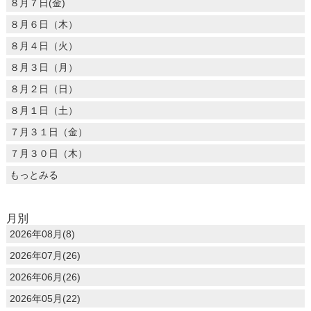
８月７日(金)
８月６日（木）
８月４日（火）
８月３日（月）
８月２日（日）
８月１日（土）
７月３１日（金）
７月３０日（木）
もっとみる
月別
2026年08月(8)
2026年07月(26)
2026年06月(26)
2026年05月(22)