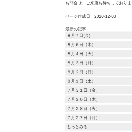
お問合せ、ご来店お待ちしておりま
ページ作成日 2020-12-03
最新の記事
８月７日(金)
８月６日（木）
８月４日（火）
８月３日（月）
８月２日（日）
８月１日（土）
７月３１日（金）
７月３０日（木）
７月２８日（火）
７月２７日（月）
もっとみる