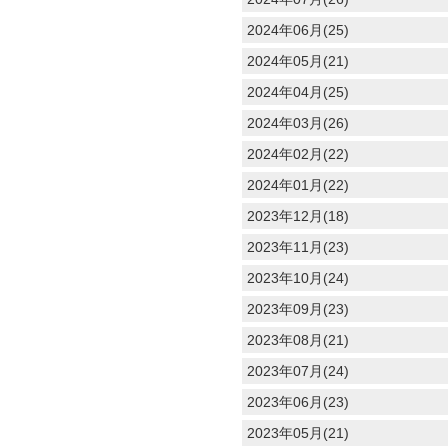
2024年06月(25)
2024年05月(21)
2024年04月(25)
2024年03月(26)
2024年02月(22)
2024年01月(22)
2023年12月(18)
2023年11月(23)
2023年10月(24)
2023年09月(23)
2023年08月(21)
2023年07月(24)
2023年06月(23)
2023年05月(21)