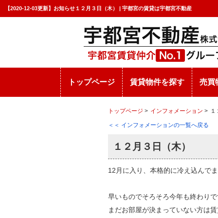
【2020-12-03更新】お知らせ１２月３日（木） | 宇都宮の賃貸は宇都宮不動産
トップページ
賃貸物件を探す
売買
トップページ
>
インフォメーション
>
１
＜＜ インフォメーションの一覧へ戻る
１２月３日（木）
12月に入り、本格的に冷え込んで
早いものでそろそろ今年も終わりで
まだお部屋が決まっていない方は賃貸