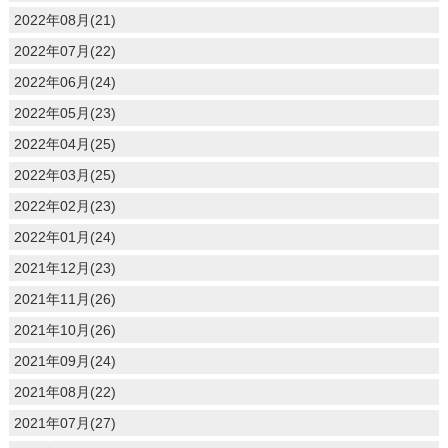
2022年08月(21)
2022年07月(22)
2022年06月(24)
2022年05月(23)
2022年04月(25)
2022年03月(25)
2022年02月(23)
2022年01月(24)
2021年12月(23)
2021年11月(26)
2021年10月(26)
2021年09月(24)
2021年08月(22)
2021年07月(27)