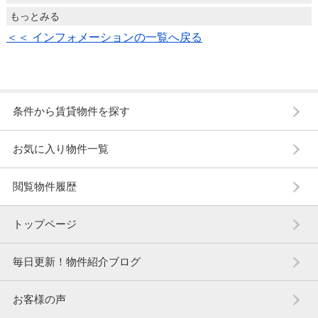
もっとみる
＜＜ インフォメーションの一覧へ戻る
条件から賃貸物件を探す
お気に入り物件一覧
閲覧物件履歴
トップページ
毎日更新！物件紹介ブログ
お客様の声