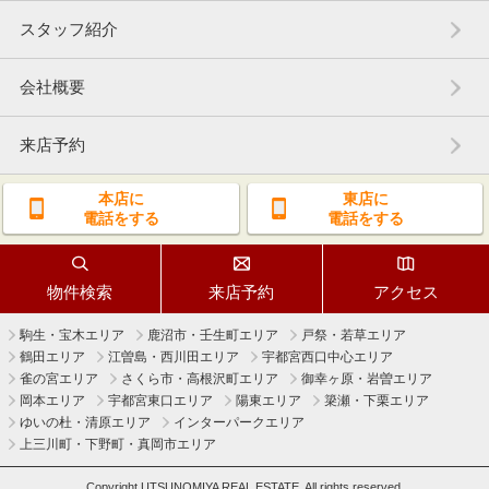
スタッフ紹介
会社概要
来店予約
本店に
東店に
電話をする
電話をする
物件検索
来店予約
アクセス
駒生・宝木エリア
鹿沼市・壬生町エリア
戸祭・若草エリア
鶴田エリア
江曽島・西川田エリア
宇都宮西口中心エリア
雀の宮エリア
さくら市・高根沢町エリア
御幸ヶ原・岩曽エリア
岡本エリア
宇都宮東口エリア
陽東エリア
簗瀬・下栗エリア
ゆいの杜・清原エリア
インターパークエリア
上三川町・下野町・真岡市エリア
Copyright UTSUNOMIYA REAL ESTATE. All rights reserved.