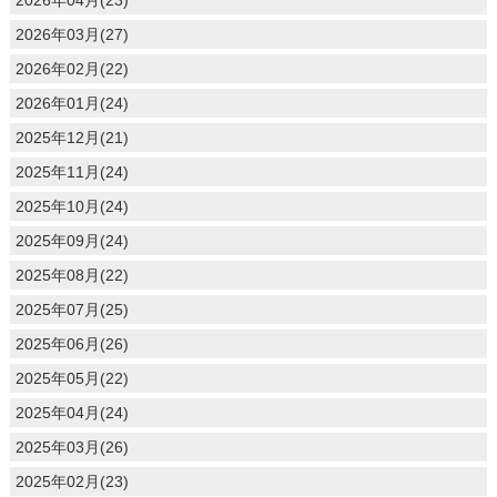
2026年03月(27)
2026年02月(22)
2026年01月(24)
2025年12月(21)
2025年11月(24)
2025年10月(24)
2025年09月(24)
2025年08月(22)
2025年07月(25)
2025年06月(26)
2025年05月(22)
2025年04月(24)
2025年03月(26)
2025年02月(23)