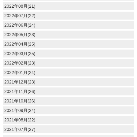
2022年08月(21)
2022年07月(22)
2022年06月(24)
2022年05月(23)
2022年04月(25)
2022年03月(25)
2022年02月(23)
2022年01月(24)
2021年12月(23)
2021年11月(26)
2021年10月(26)
2021年09月(24)
2021年08月(22)
2021年07月(27)