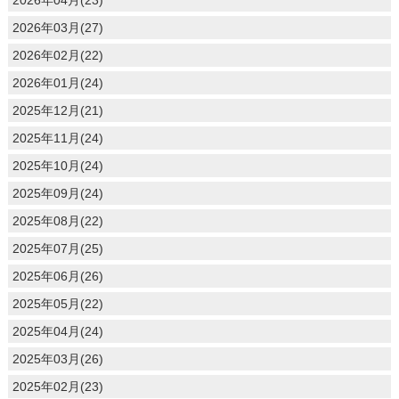
2026年03月(27)
2026年02月(22)
2026年01月(24)
2025年12月(21)
2025年11月(24)
2025年10月(24)
2025年09月(24)
2025年08月(22)
2025年07月(25)
2025年06月(26)
2025年05月(22)
2025年04月(24)
2025年03月(26)
2025年02月(23)