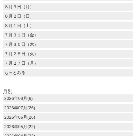
８月３日（月）
８月２日（日）
８月１日（土）
７月３１日（金）
７月３０日（木）
７月２８日（火）
７月２７日（月）
もっとみる
月別
2026年08月(6)
2026年07月(26)
2026年06月(26)
2026年05月(22)
2026年04月(23)