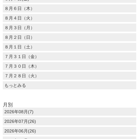
８月６日（木）
８月４日（火）
８月３日（月）
８月２日（日）
８月１日（土）
７月３１日（金）
７月３０日（木）
７月２８日（火）
もっとみる
月別
2026年08月(7)
2026年07月(26)
2026年06月(26)