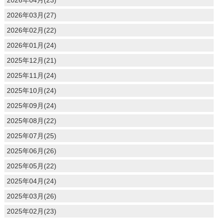
2026年03月(27)
2026年02月(22)
2026年01月(24)
2025年12月(21)
2025年11月(24)
2025年10月(24)
2025年09月(24)
2025年08月(22)
2025年07月(25)
2025年06月(26)
2025年05月(22)
2025年04月(24)
2025年03月(26)
2025年02月(23)