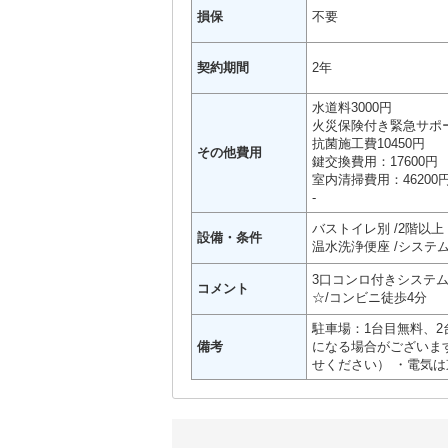
損保
不要
契約期間
2年
水道料3000円
火災保険付き緊急サポー
抗菌施工費10450円
その他費用
鍵交換費用：17600円
室内清掃費用：46200
-
バストイレ別
2階以上
設備・条件
温水洗浄便座
システ
3口コンロ付きシステム
コメント
☆/コンビニ徒歩4分
駐車場：1台目無料、2
備考
になる場合がございま
せください） ・電気は