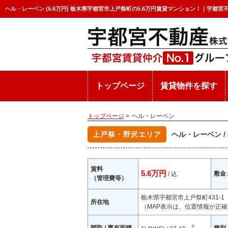
ヘル・レーベン (5.6万円) 栃木県宇都宮市上戸祭町の5.6万円賃貸マンション！｜宇都宮
トップページ
賃貸物件を探す
トップページ
>
ヘル・レーベン
上戸祭・野沢エリア
ヘル・レーベン 
賃料
5.6万円
敷金 
/ 込
（管理費等）
栃木県宇都宮市上戸祭町431-
所在地
（MAP表示は、位置情報が正確
2