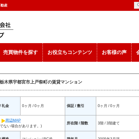
不動産
売買物件を探す
お役立ちコンテンツ
お客様の声
/ 栃木県宇都宮市上戸祭町の賃貸マンション
/ 礼金
0ヶ月 / 0ヶ月
保証 / 敷引
0ヶ月 / 0ヶ月
1
周辺MAP
所在階 / 階数
3階 / 3階建て
でない場合があります。)