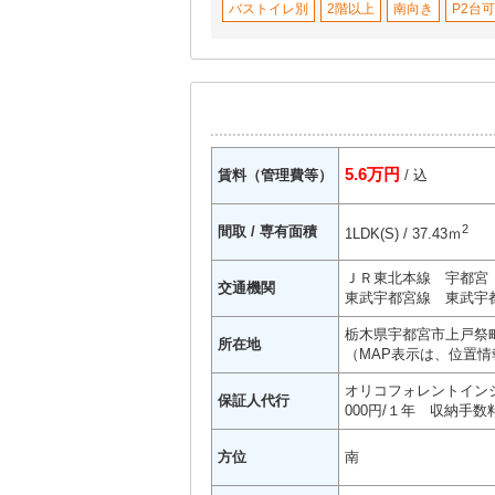
バストイレ別
2階以上
南向き
P2台可
5.6万円
賃料（管理費等）
/ 込
2
間取 / 専有面積
1LDK(S) / 37.43ｍ
ＪＲ東北本線 宇都宮
交通機関
東武宇都宮線 東武宇都
栃木県宇都宮市上戸祭町
所在地
（MAP表示は、位置情
オリコフォレントインシ
保証人代行
000円/１年 収納手数料
方位
南