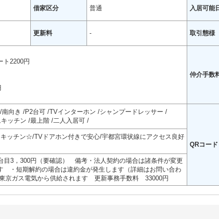
借家区分
普通
入居可能
更新料
-
取引態様
ト2200円
仲介手数
円
南向き
P2台可
TVインターホン
シャンプードレッサー
ムキッチン
最上階
二人入居可
キッチン☆/TVドアホン付きで安心/宇都宮環状線にアクセス良好
QRコード
台目3，300円（要確認） 備考・法人契約の場合は諸条件が変更
す ・短期解約の場合は違約金が発生します（詳細はお問い合わ
東京ガス電気から供給されます 更新事務手数料 33000円