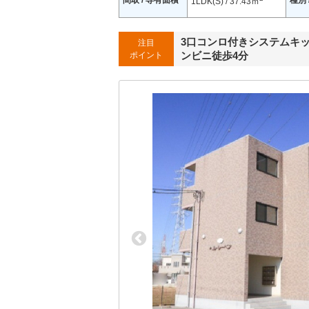
間取 / 専有面積
種別 
1LDK(S) / 37.43ｍ
3口コンロ付きシステムキッ
注目
ンビニ徒歩4分
ポイント