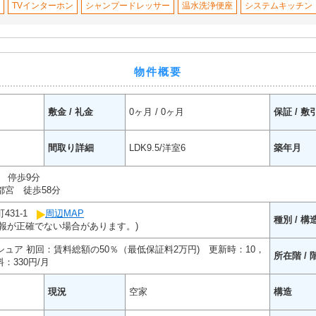
TVインターホン
シャンプードレッサー
温水洗浄便座
システムキッチン
物件概要
敷金 / 礼金
0ヶ月 / 0ヶ月
保証 / 敷
間取り詳細
LDK9.5/洋室6
築年月
 停歩9分
宮 徒歩58分
431-1
周辺MAP
種別 / 構
報が正確でない場合があります。)
ュア 初回：賃料総額の50％（最低保証料2万円) 更新時：10，
所在階 / 
：330円/月
現況
空家
構造