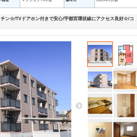
/ 構造
マンション / RC造
築年月
2005年3月築
チン☆/TVドアホン付きで安心/宇都宮環状線にアクセス良好☆/コ