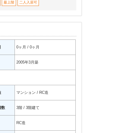
最上階
二人入居可
引
0ヶ月 / 0ヶ月
2005年3月築
造
マンション / RC造
階数
3階 / 3階建て
RC造