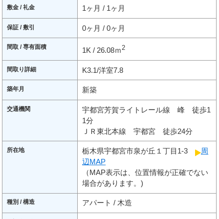
敷金 / 礼金
1ヶ月 / 1ヶ月
保証 / 敷引
0ヶ月 / 0ヶ月
間取 / 専有面積
2
1K / 26.08ｍ
間取り詳細
K3.1/洋室7.8
築年月
新築
交通機関
宇都宮芳賀ライトレール線 峰 徒歩1
1分
ＪＲ東北本線 宇都宮 徒歩24分
所在地
栃木県宇都宮市泉が丘１丁目1-3
周
辺MAP
（MAP表示は、位置情報が正確でない
場合があります。)
種別 / 構造
アパート / 木造