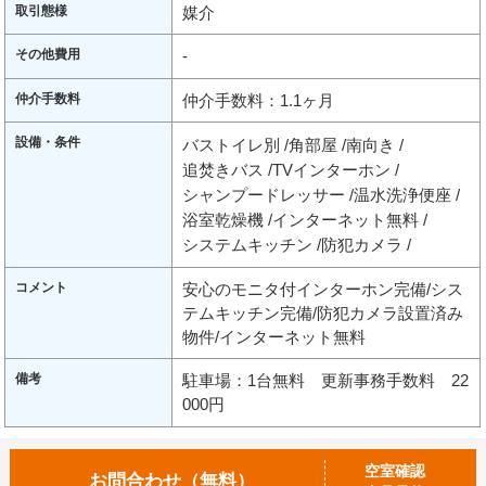
取引態様
媒介
その他費用
-
仲介手数料
仲介手数料：1.1ヶ月
設備・条件
バストイレ別
角部屋
南向き
追焚きバス
TVインターホン
シャンプードレッサー
温水洗浄便座
浴室乾燥機
インターネット無料
システムキッチン
防犯カメラ
コメント
安心のモニタ付インターホン完備/シス
テムキッチン完備/防犯カメラ設置済み
物件/インターネット無料
備考
駐車場：1台無料 更新事務手数料 22
000円
空室確認
お問合わせ（無料）