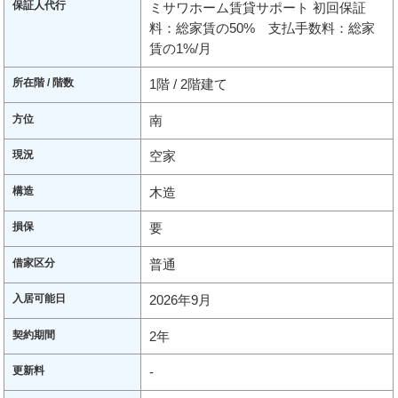
保証人代行
ミサワホーム賃貸サポート 初回保証
料：総家賃の50% 支払手数料：総家
賃の1%/月
所在階 / 階数
1階 / 2階建て
方位
南
現況
空家
構造
木造
損保
要
借家区分
普通
入居可能日
2026年9月
契約期間
2年
更新料
-