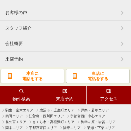
お客様の声
スタッフ紹介
会社概要
来店予約
本店に
東店に
電話をする
電話をする
物件検索
来店予約
アクセス
駒生・宝木エリア
鹿沼市・壬生町エリア
戸祭・若草エリア
鶴田エリア
江曽島・西川田エリア
宇都宮西口中心エリア
雀の宮エリア
さくら市・高根沢町エリア
御幸ヶ原・岩曽エリア
岡本エリア
宇都宮東口エリア
陽東エリア
簗瀬・下栗エリア