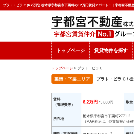
プラト・ビラ C (6.2万円) 栃木県宇都宮市下栗町の6.2万円賃貸アパート！｜宇都宮不動
トップページ
賃貸物件を探す
トップページ
>
プラト・ビラ C
簗瀬・下栗エリア
プラト・ビラ C /
賃料
6.2万円
敷金 
/ 3,000円
（管理費等）
栃木県宇都宮市下栗町2771-2
所在地
（MAP表示は、位置情報が正確
2