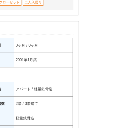
クローゼット
二人入居可
引
0ヶ月 / 0ヶ月
2001年1月築
造
アパート / 軽量鉄骨造
階数
2階 / 3階建て
軽量鉄骨造