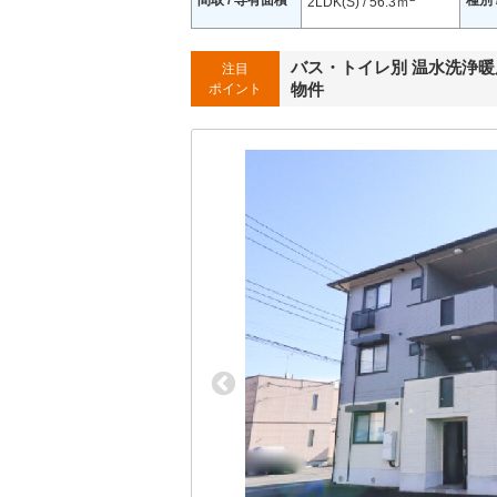
間取 / 専有面積
種別 
2LDK(S) / 56.3ｍ
バス・トイレ別 温水洗浄暖房
注目
物件
ポイント