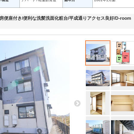
/ 構造
アパート / 軽量鉄骨造
築年月
2001年1月築
便座付き/便利な洗髪洗面化粧台/平成通りアクセス良好/D-room