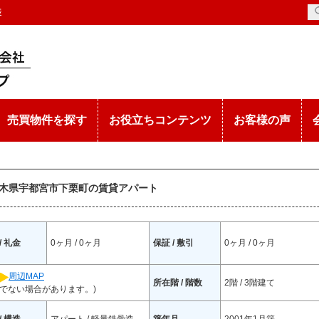
産
売買物件を探す
お役立ちコンテンツ
お客様の声
 栃木県宇都宮市下栗町の賃貸アパート
/ 礼金
0ヶ月 / 0ヶ月
保証 / 敷引
0ヶ月 / 0ヶ月
周辺MAP
所在階 / 階数
2階 / 3階建て
でない場合があります。)