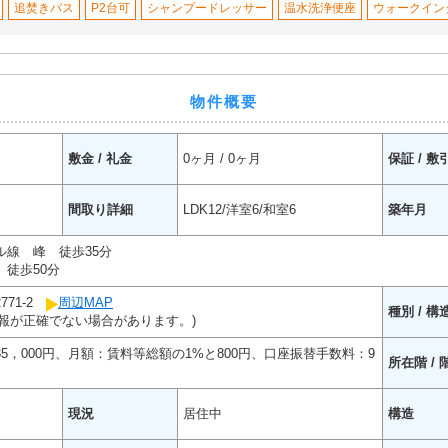
追焚きバス
P2台可
シャンプードレッサー
温水洗浄便座
ウォークイン
物件概要
敷金 / 礼金
0ヶ月 / 0ヶ月
保証 / 敷
間取り詳細
LDK12/洋室6/和室6
築年月
ル線 峰 徒歩35分
徒歩50分
771-2
周辺MAP
種別 / 構
報が正確でない場合があります。)
35，000円、月額：賃料等総額の1%と800円、口座振替手数料：9
所在階 / 
現況
居住中
構造