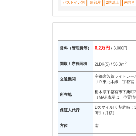
バストイレ別
角部屋
2階以上
南向き
6.2万円
賃料（管理費等）
/ 3,000円
2
間取 / 専有面積
2LDK(S) / 56.3ｍ
宇都宮芳賀ライトレー
交通機関
ＪＲ東北本線 宇都宮 
栃木県宇都宮市下栗町2
所在地
（MAP表示は、位置情
DスマイルIK 契約時：
保証人代行
9円（月額）
方位
南