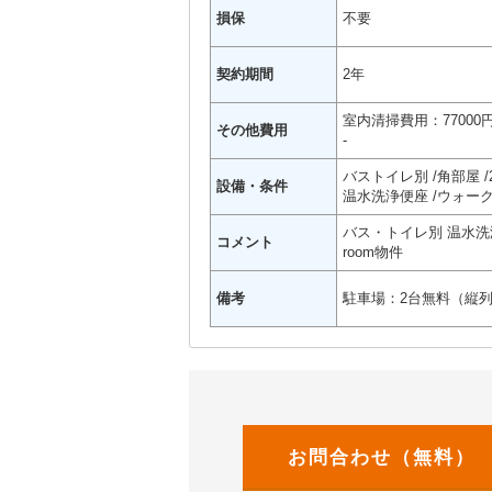
損保
不要
契約期間
2年
室内清掃費用：77000
その他費用
-
バストイレ別
角部屋
設備・条件
温水洗浄便座
ウォー
バス・トイレ別 温水洗
コメント
room物件
備考
駐車場：2台無料（縦列
お問合わせ（無料）