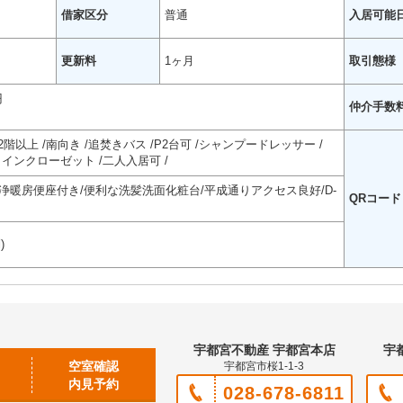
借家区分
普通
入居可能
更新料
1ヶ月
取引態様
円
仲介手数
2階以上
南向き
追焚きバス
P2台可
シャンプードレッサー
クインクローゼット
二人入居可
浄暖房便座付き/便利な洗髪洗面化粧台/平成通りアクセス良好/D-
QRコード
)
宇都宮不動産 宇都宮本店
宇
空室確認
宇都宮市桜1-1-3
内見予約
028-678-6811