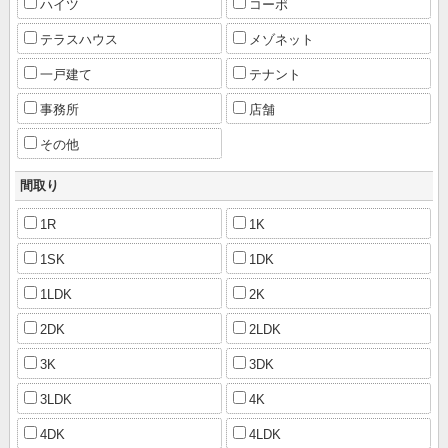
ハイツ
コーポ
テラスハウス
メゾネット
一戸建て
テナント
事務所
店舗
その他
間取り
1R
1K
1SK
1DK
1LDK
2K
2DK
2LDK
3K
3DK
3LDK
4K
4DK
4LDK