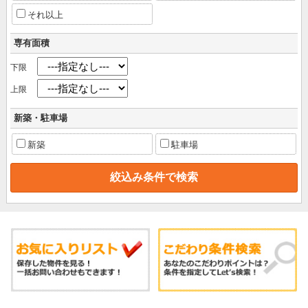
それ以上
専有面積
下限
上限
新築・駐車場
新築
駐車場