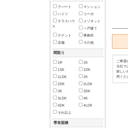
アパート
マンション
ハイツ
コーポ
テラスハウ
メゾネット
ス
一戸建て
テナント
事務所
店舗
その他
間取り
ご希望
1R
1K
当社で
1SK
1DK
探しい
用くだ
1LDK
2K
2DK
2LDK
3K
3DK
3LDK
4K
4DK
4LDK
それ以上
専有面積