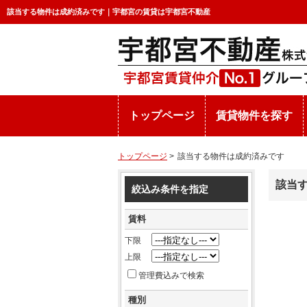
該当する物件は成約済みです｜宇都宮の賃貸は宇都宮不動産
トップページ
賃貸物件を探す
トップページ
>
該当する物件は成約済みです
該当
絞込み条件を指定
賃料
下限
上限
管理費込みで検索
種別