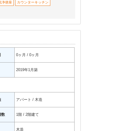
洗浄便座
カウンターキッチン
引
0ヶ月 / 0ヶ月
2019年1月築
造
アパート / 木造
階数
1階 / 2階建て
木造