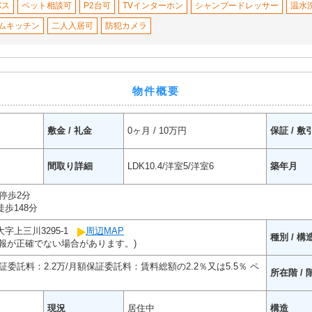
バス
ペット相談可
P2台可
TVインターホン
シャンプードレッサー
温水
ムキッチン
二人入居可
防犯カメラ
物件概要
敷金 / 礼金
0ヶ月 / 10万円
保証 / 敷
間取り詳細
LDK10.4/洋室5/洋室6
築年月
停歩2分
歩148分
字上三川3295-1
周辺MAP
種別 / 構
報が正確でない場合があります。)
委託料：2.2万/月額保証委託料：賃料総額の2.2％又は5.5％ ペ
所在階 / 
現況
居住中
構造