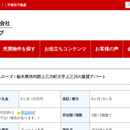
ート！｜宇都宮不動産
売買物件を探す
お役立ちコンテンツ
お客様の声
ローズ / 栃木県河内郡上三川町大字上三川の賃貸アパート
/ 礼金
0ヶ月 / 10万円
保証 / 敷引
0ヶ月 / 0ヶ月
3295-1
周辺MAP
所在階 / 階数
1階 / 2階建て
でない場合があります。)