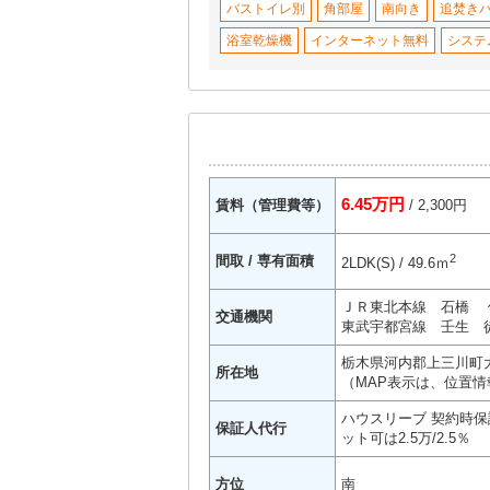
バストイレ別
角部屋
南向き
追焚き
浴室乾燥機
インターネット無料
システ
6.45万円
賃料（管理費等）
/ 2,300円
2
間取 / 専有面積
2LDK(S) / 49.6ｍ
ＪＲ東北本線 石橋 
交通機関
東武宇都宮線 壬生 徒
栃木県河内郡上三川町大
所在地
（MAP表示は、位置情
ハウスリーブ 契約時保証
保証人代行
ット可は2.5万/2.5％
方位
南