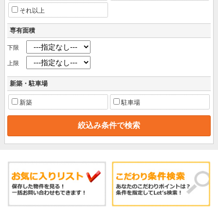
それ以上
専有面積
下限
上限
新築・駐車場
新築
駐車場