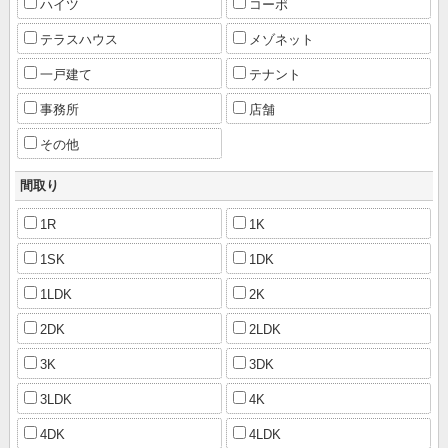
ハイツ
コーポ
テラスハウス
メゾネット
一戸建て
テナント
事務所
店舗
その他
間取り
1R
1K
1SK
1DK
1LDK
2K
2DK
2LDK
3K
3DK
3LDK
4K
4DK
4LDK