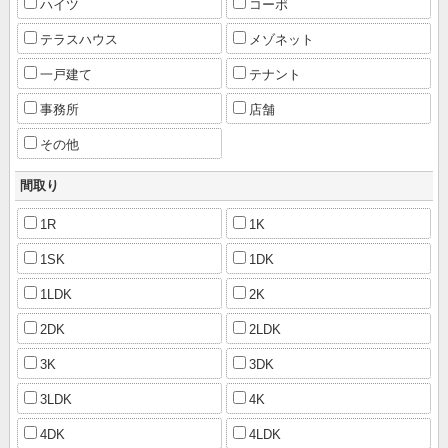
ハイツ
コーポ
テラスハウス
メゾネット
一戸建て
テナント
事務所
店舗
その他
間取り
1R
1K
1SK
1DK
1LDK
2K
2DK
2LDK
3K
3DK
3LDK
4K
4DK
4LDK