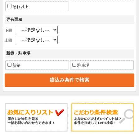
それ以上
専有面積
下限
上限
新築・駐車場
新築
駐車場