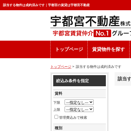
該当する物件は成約済みです｜宇都宮の賃貸は宇都宮不動産
トップページ
賃貸物件を探す
トップページ
>
該当する物件は成約済みです
該当
絞込み条件を指定
賃料
下限
上限
管理費込みで検索
種別