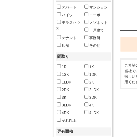
アパート
マンション
ハイツ
コーポ
テラスハウ
メゾネット
ス
一戸建て
テナント
事務所
店舗
その他
間取り
ご希望
1R
1K
当社で
1SK
1DK
探しい
用くだ
1LDK
2K
2DK
2LDK
3K
3DK
3LDK
4K
4DK
4LDK
それ以上
専有面積