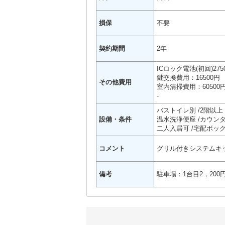
損保
不要
契約期間
2年
ICロック電池(初回)275
鍵交換費用：16500円
その他費用
室内清掃費用：60500
-
バストイレ別
2階以上
設備・条件
温水洗浄便座
カウン
二人入居可
宅配ボッ
コメント
グリル付きシステムキッ
備考
駐車場：1台目2，200円