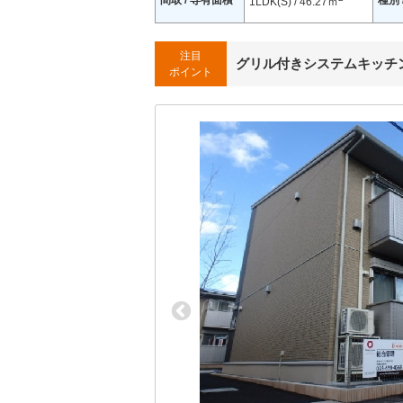
間取 / 専有面積
種別 
1LDK(S) / 46.27ｍ
注目
グリル付きシステムキッチン
ポイント