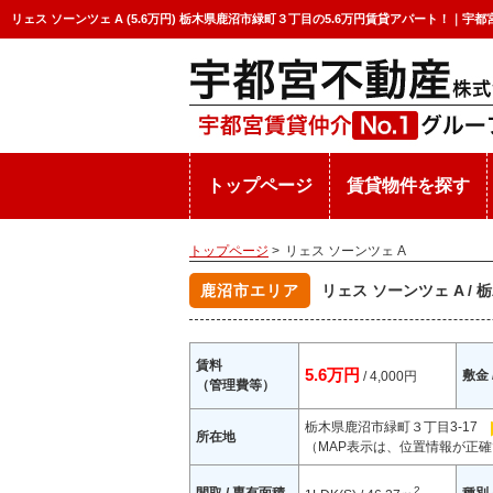
リェス ソーンツェ A (5.6万円) 栃木県鹿沼市緑町３丁目の5.6万円賃貸アパート！｜宇
トップページ
賃貸物件を探す
トップページ
>
リェス ソーンツェ A
鹿沼市エリア
リェス ソーンツェ A 
賃料
5.6万円
敷金 
/ 4,000円
（管理費等）
栃木県鹿沼市緑町３丁目3-17
所在地
（MAP表示は、位置情報が正確
2