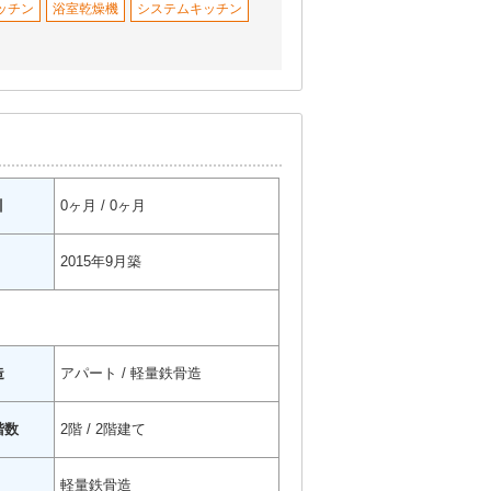
ッチン
浴室乾燥機
システムキッチン
引
0ヶ月 / 0ヶ月
2015年9月築
造
アパート / 軽量鉄骨造
階数
2階 / 2階建て
軽量鉄骨造