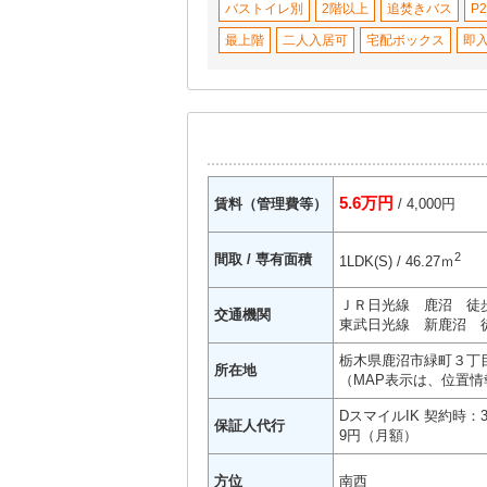
バストイレ別
2階以上
追焚きバス
P
最上階
二人入居可
宅配ボックス
即
5.6万円
賃料（管理費等）
/ 4,000円
2
間取 / 専有面積
1LDK(S) / 46.27ｍ
ＪＲ日光線 鹿沼 徒歩
交通機関
東武日光線 新鹿沼 徒
栃木県鹿沼市緑町３丁目
所在地
（MAP表示は、位置情
DスマイルIK 契約時：
保証人代行
9円（月額）
方位
南西