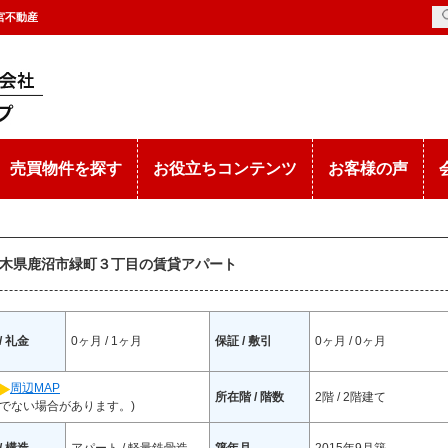
都宮不動産
売買物件を探す
お役立ちコンテンツ
お客様の声
/ 栃木県鹿沼市緑町３丁目の賃貸アパート
/ 礼金
0ヶ月 / 1ヶ月
保証 / 敷引
0ヶ月 / 0ヶ月
周辺MAP
所在階 / 階数
2階 / 2階建て
でない場合があります。)