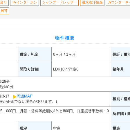
2台可
TVインターホン
シャンプードレッサー
温水洗浄便座
カウンターキ
入居可
物件概要
敷金 / 礼金
0ヶ月 / 1ヶ月
保証 / 敷
間取り詳細
LDK10.4/洋室6
築年月
29分
歩51分
3-17
周辺MAP
種別 / 構
報が正確でない場合があります。)
35，000円、月額：賃料等総額の1%と800円、口座振替手数料：9
所在階 / 
現況
空家
構造