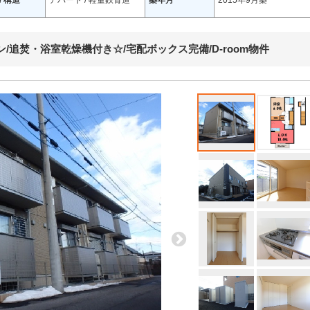
/ 構造
アパート / 軽量鉄骨造
築年月
2015年9月築
/追焚・浴室乾燥機付き☆/宅配ボックス完備/D-room物件