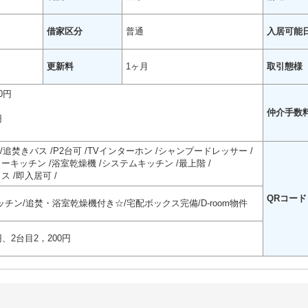
借家区分
普通
入居可能
更新料
1ヶ月
取引態様
0円
仲介手数
円
追焚きバス
P2台可
TVインターホン
シャンプードレッサー
ターキッチン
浴室乾燥機
システムキッチン
最上階
クス
即入居可
QRコード
チン/追焚・浴室乾燥機付き☆/宅配ボックス完備/D-room物件
、2台目2，200円