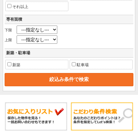
それ以上
専有面積
下限
上限
新築・駐車場
新築
駐車場