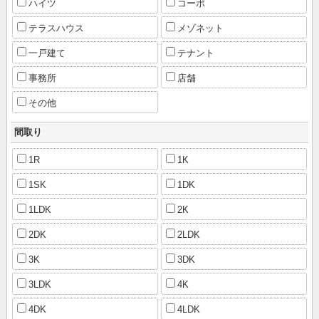
ハイツ
コーポ
テラスハウス
メゾネット
一戸建て
テナント
事務所
店舗
その他
間取り
1R
1K
1SK
1DK
1LDK
2K
2DK
2LDK
3K
3DK
3LDK
4K
4DK
4LDK