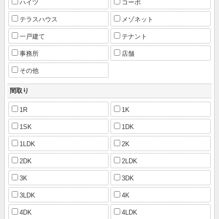
ハイツ
コーポ
テラスハウス
メゾネット
一戸建て
テナント
事務所
店舗
その他
間取り
1R
1K
1SK
1DK
1LDK
2K
2DK
2LDK
3K
3DK
3LDK
4K
4DK
4LDK