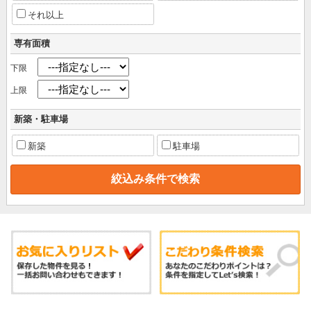
それ以上
専有面積
下限
上限
新築・駐車場
新築
駐車場