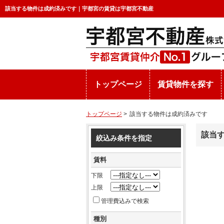
該当する物件は成約済みです｜宇都宮の賃貸は宇都宮不動産
トップページ
賃貸物件を探す
トップページ
>
該当する物件は成約済みです
該当
絞込み条件を指定
賃料
下限
上限
管理費込みで検索
種別