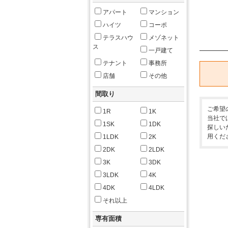
アパート
マンション
ハイツ
コーポ
テラスハウ
メゾネット
ス
一戸建て
テナント
事務所
店舗
その他
間取り
ご希望
1R
1K
当社で
1SK
1DK
探しい
用くだ
1LDK
2K
2DK
2LDK
3K
3DK
3LDK
4K
4DK
4LDK
それ以上
専有面積