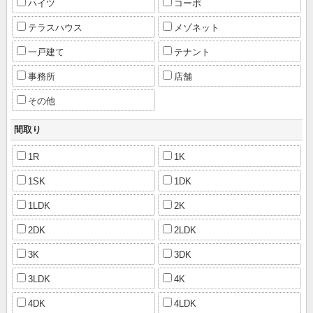
ハイツ
コーポ
テラスハウス
メゾネット
一戸建て
テナント
事務所
店舗
その他
間取り
1R
1K
1SK
1DK
1LDK
2K
2DK
2LDK
3K
3DK
3LDK
4K
4DK
4LDK