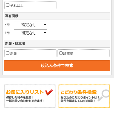
それ以上
専有面積
下限
上限
新築・駐車場
新築
駐車場