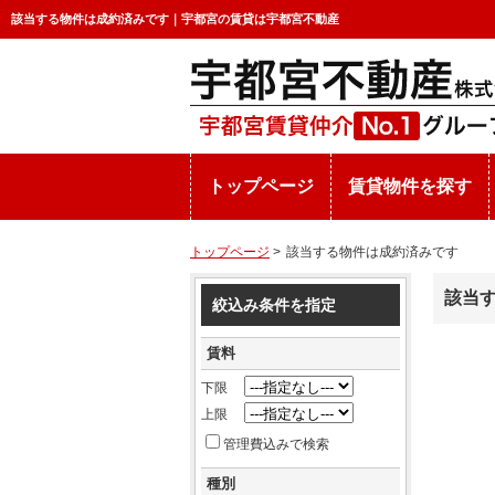
該当する物件は成約済みです｜宇都宮の賃貸は宇都宮不動産
トップページ
賃貸物件を探す
トップページ
>
該当する物件は成約済みです
該当
絞込み条件を指定
賃料
下限
上限
管理費込みで検索
種別