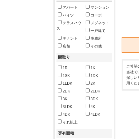
アパート
マンション
ハイツ
コーポ
テラスハウ
メゾネット
ス
一戸建て
テナント
事務所
店舗
その他
間取り
ご希望
1R
1K
当社で
1SK
1DK
探しい
用くだ
1LDK
2K
2DK
2LDK
3K
3DK
3LDK
4K
4DK
4LDK
それ以上
専有面積