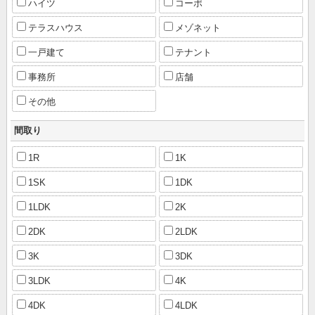
ハイツ
コーポ
テラスハウス
メゾネット
一戸建て
テナント
事務所
店舗
その他
間取り
1R
1K
1SK
1DK
1LDK
2K
2DK
2LDK
3K
3DK
3LDK
4K
4DK
4LDK