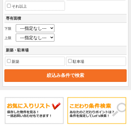
それ以上
専有面積
下限
上限
新築・駐車場
新築
駐車場