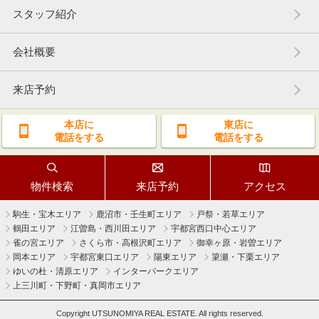
スタッフ紹介
会社概要
来店予約
本店に
東店に
電話をする
電話をする
物件検索
来店予約
アクセス
駒生・宝木エリア
鹿沼市・壬生町エリア
戸祭・若草エリア
鶴田エリア
江曽島・西川田エリア
宇都宮西口中心エリア
雀の宮エリア
さくら市・高根沢町エリア
御幸ヶ原・岩曽エリア
岡本エリア
宇都宮東口エリア
陽東エリア
簗瀬・下栗エリア
ゆいの杜・清原エリア
インターパークエリア
上三川町・下野町・真岡市エリア
Copyright UTSUNOMIYA REAL ESTATE. All rights reserved.