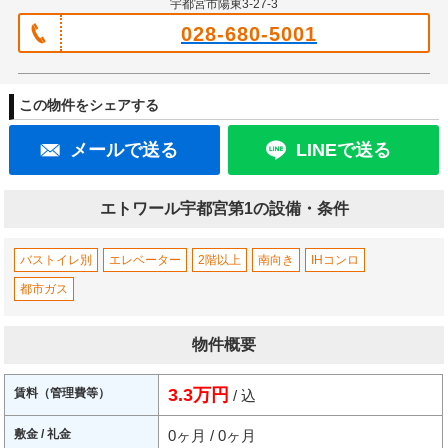
宇都宮市陽東3-27-3
028-680-5001
この物件をシェアする
メールで送る
LINEで送る
エトワール宇都宮第1の設備・条件
バストイレ別
エレベーター
2階以上
南向き
IHコンロ
都市ガス
物件概要
3.3万円
賃料（管理費等）
/ 込
敷金 / 礼金
0ヶ月 / 0ヶ月