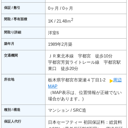
保証 / 敷引
0ヶ月 / 0ヶ月
間取 / 専有面積
2
1K / 21.48ｍ
間取り詳細
洋室6
築年月
1989年2月築
交通機関
ＪＲ東北本線 宇都宮 徒歩10分
宇都宮芳賀ライトレール線 宇都宮駅
東口 徒歩20分
所在地
栃木県宇都宮市簗瀬４丁目1-2
周辺
MAP
（MAP表示は、位置情報が正確でない
場合があります。)
種別 / 構造
マンション / SRC造
保証人代行
日本セーフティー 初回保証料：総賃料