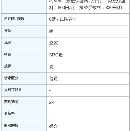
の50%（最低保証料2万円） 継続保証
料：800円/月 振替手数料：330円/月
所在階 / 階数
6階 / 11階建て
方位
南
現況
空家
構造
SRC造
損保
要
借家区分
普通
入居可能日
-
契約期間
2年
更新料
-
取引態様
媒介