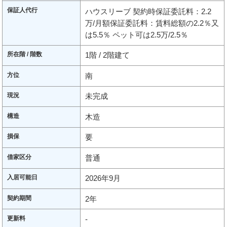
保証人代行
ハウスリーブ 契約時保証委託料：2.2
万/月額保証委託料：賃料総額の2.2％又
は5.5％ ペット可は2.5万/2.5％
所在階 / 階数
1階 / 2階建て
方位
南
現況
未完成
構造
木造
損保
要
借家区分
普通
入居可能日
2026年9月
契約期間
2年
更新料
-