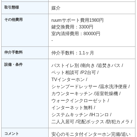
取引態様
媒介
その他費用
ruumサポート費用1980円
鍵交換費用：3300円
室内清掃費用：80000円
-
仲介手数料
仲介手数料：1.1ヶ月
設備・条件
バストイレ別
南向き
追焚きバス
ペット相談可
P2台可
TVインターホン
シャンプードレッサー
温水洗浄便座
カウンターキッチン
浴室乾燥機
ウォークインクローゼット
インターネット無料
システムキッチン
IHコンロ
二人入居可
宅配ボックス
防犯カメラ
コメント
安心のモニタ付インターホン完備/追い