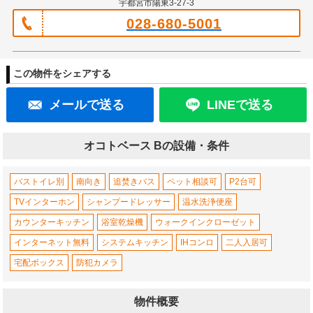
宇都宮市陽東3-27-3
028-680-5001
この物件をシェアする
メールで送る
LINEで送る
オコトベース Bの設備・条件
バストイレ別
南向き
追焚きバス
ペット相談可
P2台可
TVインターホン
シャンプードレッサー
温水洗浄便座
カウンターキッチン
浴室乾燥機
ウォークインクローゼット
インターネット無料
システムキッチン
IHコンロ
二人入居可
宅配ボックス
防犯カメラ
物件概要