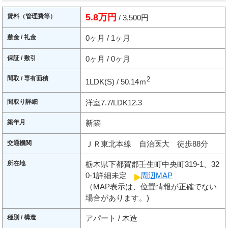
5.8万円
賃料（管理費等）
/ 3,500円
敷金 / 礼金
0ヶ月 / 1ヶ月
保証 / 敷引
0ヶ月 / 0ヶ月
間取 / 専有面積
2
1LDK(S) / 50.14ｍ
間取り詳細
洋室7.7/LDK12.3
築年月
新築
交通機関
ＪＲ東北本線 自治医大 徒歩88分
所在地
栃木県下都賀郡壬生町中央町319-1、32
0-1詳細未定
周辺MAP
（MAP表示は、位置情報が正確でない
場合があります。)
種別 / 構造
アパート / 木造