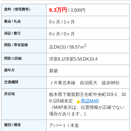
6.3万円
賃料（管理費等）
/ 3,500円
敷金 / 礼金
0ヶ月 / 1ヶ月
保証 / 敷引
0ヶ月 / 0ヶ月
間取 / 専有面積
2
2LDK(S) / 58.57ｍ
間取り詳細
洋室6.1/洋室5.5/LDK10.4
築年月
新築
交通機関
ＪＲ東北本線 自治医大 徒歩88分
所在地
栃木県下都賀郡壬生町中央町319-1、32
0-1詳細未定
周辺MAP
（MAP表示は、位置情報が正確でない
場合があります。)
種別 / 構造
アパート / 木造