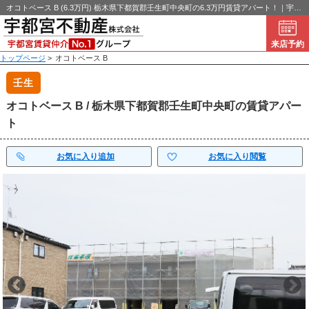
オコトベース B (6.3万円) 栃木県下都賀郡壬生町中央町の6.3万円賃貸アパート！｜宇都宮不動産
来店予約
トップページ
>
オコトベース B
壬生
オコトベース B / 栃木県下都賀郡壬生町中央町の賃貸アパー
ト
お気に入り追加
お気に入り閲覧