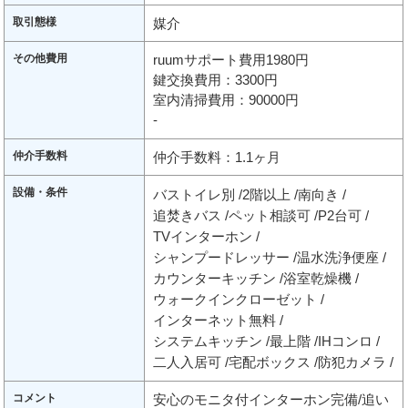
取引態様
媒介
その他費用
ruumサポート費用1980円
鍵交換費用：3300円
室内清掃費用：90000円
-
仲介手数料
仲介手数料：1.1ヶ月
設備・条件
バストイレ別
2階以上
南向き
追焚きバス
ペット相談可
P2台可
TVインターホン
シャンプードレッサー
温水洗浄便座
カウンターキッチン
浴室乾燥機
ウォークインクローゼット
インターネット無料
システムキッチン
最上階
IHコンロ
二人入居可
宅配ボックス
防犯カメラ
コメント
安心のモニタ付インターホン完備/追い