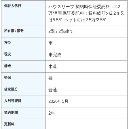
保証人代行
ハウスリーブ 契約時保証委託料：2.2
万/月額保証委託料：賃料総額の2.2％又
は5.5％ ペット可は2.5万/2.5％
所在階 / 階数
2階 / 2階建て
方位
南
現況
未完成
構造
木造
損保
要
借家区分
普通
入居可能日
2026年9月
契約期間
2年
更新料
-