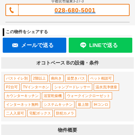
宇都宮市陽東3-27-3
028-680-5001
この物件をシェアする
メールで送る
LINEで送る
オコトベース Bの設備・条件
バストイレ別
2階以上
南向き
追焚きバス
ペット相談可
P2台可
TVインターホン
シャンプードレッサー
温水洗浄便座
カウンターキッチン
浴室乾燥機
ウォークインクローゼット
インターネット無料
システムキッチン
最上階
IHコンロ
二人入居可
宅配ボックス
防犯カメラ
物件概要