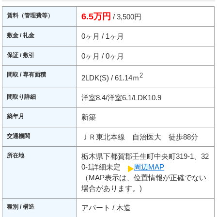
6.5万円
賃料（管理費等）
/ 3,500円
敷金 / 礼金
0ヶ月 / 1ヶ月
保証 / 敷引
0ヶ月 / 0ヶ月
間取 / 専有面積
2
2LDK(S) / 61.14ｍ
間取り詳細
洋室8.4/洋室6.1/LDK10.9
築年月
新築
交通機関
ＪＲ東北本線 自治医大 徒歩88分
所在地
栃木県下都賀郡壬生町中央町319-1、32
0-1詳細未定
周辺MAP
（MAP表示は、位置情報が正確でない
場合があります。)
種別 / 構造
アパート / 木造