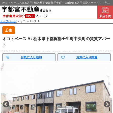
オコトベース A (6.5万円) 栃木県下都賀郡壬生町中央町の6.5万円賃貸アパート！｜宇都宮不動産
来店予約
トップページ
>
オコトベース A
壬生
オコトベース A / 栃木県下都賀郡壬生町中央町の賃貸アパー
ト
お気に入り追加
お気に入り閲覧