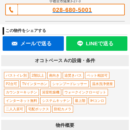
宇都宮市陽東3-27-3
028-680-5001
この物件をシェアする
メールで送る
LINEで送る
オコトベース Aの設備・条件
バストイレ別
2階以上
南向き
追焚きバス
ペット相談可
P2台可
TVインターホン
シャンプードレッサー
温水洗浄便座
カウンターキッチン
浴室乾燥機
ウォークインクローゼット
インターネット無料
システムキッチン
最上階
IHコンロ
二人入居可
宅配ボックス
防犯カメラ
物件概要