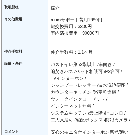
取引態様
媒介
その他費用
ruumサポート費用1980円
鍵交換費用：3300円
室内清掃費用：90000円
-
仲介手数料
仲介手数料：1.1ヶ月
設備・条件
バストイレ別
2階以上
南向き
追焚きバス
ペット相談可
P2台可
TVインターホン
シャンプードレッサー
温水洗浄便座
カウンターキッチン
浴室乾燥機
ウォークインクローゼット
インターネット無料
システムキッチン
最上階
IHコンロ
二人入居可
宅配ボックス
防犯カメラ
コメント
安心のモニタ付インターホン完備/追い