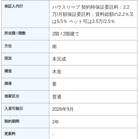
保証人代行
ハウスリーブ 契約時保証委託料：2.2
万/月額保証委託料：賃料総額の2.2％又
は5.5％ ペット可は2.5万/2.5％
所在階 / 階数
2階 / 2階建て
方位
南
現況
未完成
構造
木造
損保
要
借家区分
普通
入居可能日
2026年9月
契約期間
2年
更新料
-