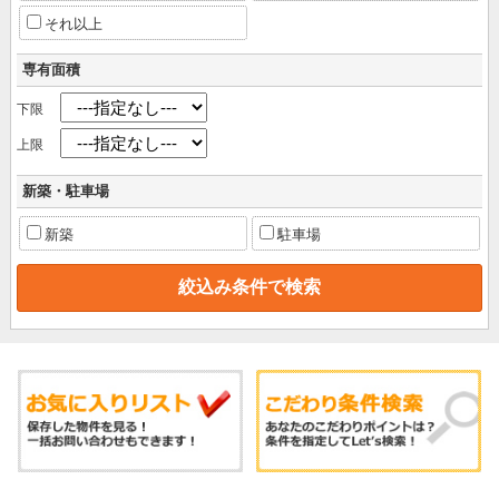
それ以上
専有面積
下限
上限
新築・駐車場
新築
駐車場