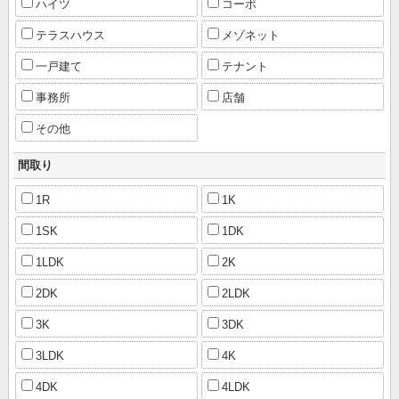
ハイツ
コーポ
テラスハウス
メゾネット
一戸建て
テナント
事務所
店舗
その他
間取り
1R
1K
1SK
1DK
1LDK
2K
2DK
2LDK
3K
3DK
3LDK
4K
4DK
4LDK