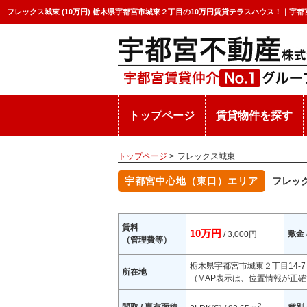
フレックス城東 (10万円) 栃木県宇都宮市城東２丁目の10万円賃貸テラスハウス！｜宇
トップページ
賃貸物件を探す
トップページ
>
フレックス城東
宇都宮中心地（東口）エリア
フレッ
賃料
10万円
敷金 
/ 3,000円
（管理費等）
栃木県宇都宮市城東２丁目14-
所在地
（MAP表示は、位置情報が正確
2