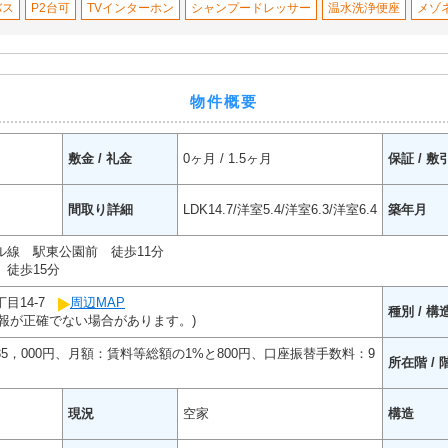
バス
P2台可
TVインターホン
シャンプードレッサー
温水洗浄便座
メゾ
物件概要
敷金 / 礼金
0ヶ月 / 1.5ヶ月
保証 / 敷
間取り詳細
LDK14.7/洋室5.4/洋室6.3/洋室6.4
築年月
ル線 駅東公園前 徒歩11分
徒歩15分
目14-7
周辺MAP
種別 / 構
報が正確でない場合があります。)
35，000円、月額：賃料等総額の1%と800円、口座振替手数料：9
所在階 / 
現況
空家
構造