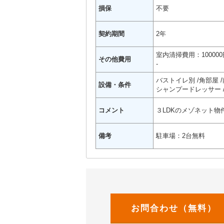
損保
不要
契約期間
2年
室内清掃費用：100000
その他費用
-
バストイレ別
角部屋
設備・条件
シャンプードレッサー
コメント
３LDKのメゾネット物件
備考
駐車場：2台無料
お問合わせ（無料）