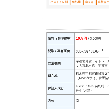
バストイレ別
角部屋
南向き
追焚き
10万円
賃料（管理費等）
/ 3,000円
2
間取 / 専有面積
3LDK(S) / 83.65ｍ
宇都宮芳賀ライトレー
交通機関
ＪＲ東北本線 宇都宮 
栃木県宇都宮市城東２丁
所在地
（MAP表示は、位置情
DスマイルIK 契約時：
保証人代行
9円（月額）
方位
南