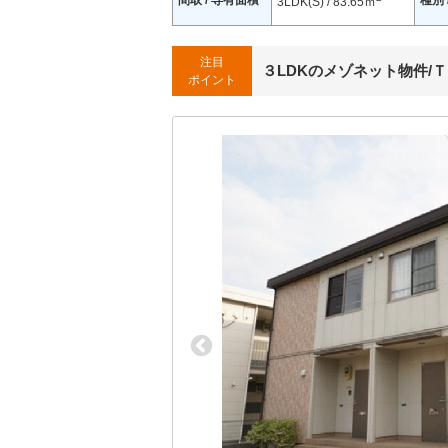
間取 / 専有面積
種別 
3LDK(S) / 83.65ｍ
注目
３LDKのメゾネット物件/Ｔ
ポイント