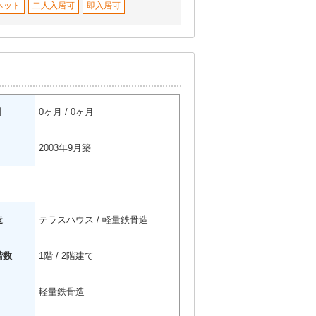
ネット
二人入居可
即入居可
引
0ヶ月 / 0ヶ月
2003年9月築
造
テラスハウス / 軽量鉄骨造
階数
1階 / 2階建て
軽量鉄骨造