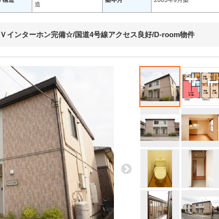
/ 構造
築年月
2003年9月築
造
Ｖインターホン完備☆/国道4号線アクセス良好/D-room物件