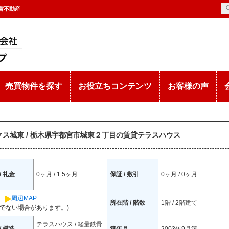
都宮不動産
売買物件を探す
お役立ちコンテンツ
お客様の声
クス城東 / 栃木県宇都宮市城東２丁目の賃貸テラスハウス
/ 礼金
0ヶ月 / 1.5ヶ月
保証 / 敷引
0ヶ月 / 0ヶ月
7
周辺MAP
所在階 / 階数
1階 / 2階建て
でない場合があります。)
テラスハウス / 軽量鉄骨