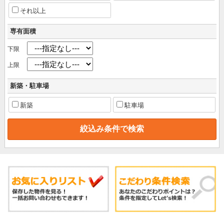
それ以上
専有面積
下限
上限
新築・駐車場
新築
駐車場