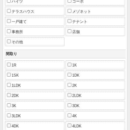
ハイツ
コーポ
テラスハウス
メゾネット
一戸建て
テナント
事務所
店舗
その他
間取り
1R
1K
1SK
1DK
1LDK
2K
2DK
2LDK
3K
3DK
3LDK
4K
4DK
4LDK