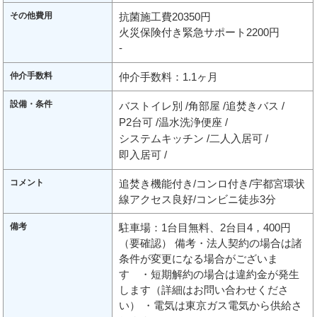
その他費用
抗菌施工費20350円
火災保険付き緊急サポート2200円
-
仲介手数料
仲介手数料：1.1ヶ月
設備・条件
バストイレ別
角部屋
追焚きバス
P2台可
温水洗浄便座
システムキッチン
二人入居可
即入居可
コメント
追焚き機能付き/コンロ付き/宇都宮環状
線アクセス良好/コンビニ徒歩3分
備考
駐車場：1台目無料、2台目4，400円
（要確認） 備考・法人契約の場合は諸
条件が変更になる場合がございま
す ・短期解約の場合は違約金が発生
します（詳細はお問い合わせくださ
い） ・電気は東京ガス電気から供給さ