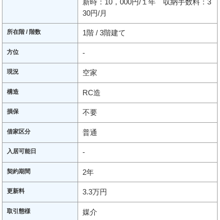
新時：10，000円/１年 収納手数料：3
30円/月
所在階 / 階数
1階 / 3階建て
方位
-
現況
空家
構造
RC造
損保
不要
借家区分
普通
入居可能日
-
契約期間
2年
更新料
3.3万円
取引態様
媒介