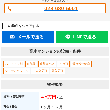
宇都宮市陽東3-27-3
028-680-5001
この物件をシェアする
メールで送る
LINEで送る
高木マンションの設備・条件
バストイレ別
角部屋
追焚きバス
P2台可
温水洗浄便座
システムキッチン
二人入居可
即入居可
物件概要
4.5万円
賃料（管理費等）
/ 込
敷金 / 礼金
0ヶ月 / 0ヶ月