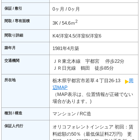
保証 / 敷引
0ヶ月 / 0ヶ月
間取 / 専有面積
2
3K / 54.6ｍ
間取り詳細
K4/洋室4.5/洋室6/洋室6
築年月
1981年4月築
交通機関
ＪＲ東北本線 宇都宮 停歩22分
ＪＲ日光線 鶴田 徒歩85分
所在地
栃木県宇都宮市若草４丁目26-13
周
辺MAP
（MAP表示は、位置情報が正確でない
場合があります。)
種別 / 構造
マンション / RC造
保証人代行
オリコフォレントインシュア 初回：賃
料総額の50％（最低保証料2万円) 更