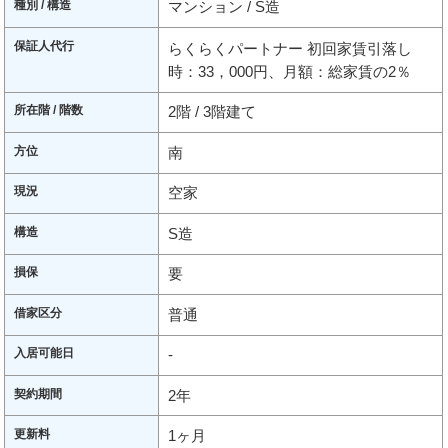
種別 / 構造
マンション / S造
保証人代行
らくらくパートナー 初回家賃引落し
時：33，000円、月額：総家賃の2％
所在階 / 階数
2階 / 3階建て
方位
南
現況
空家
構造
S造
損保
要
借家区分
普通
入居可能日
-
契約期間
2年
更新料
1ヶ月