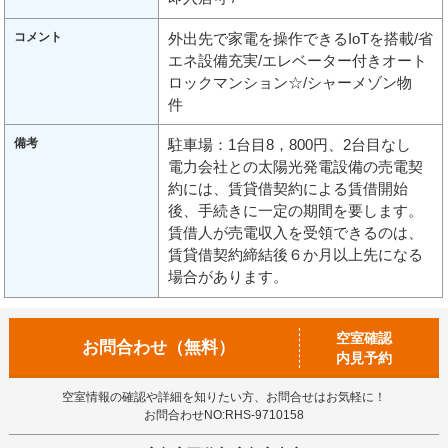
コメント
外出先で家電を操作できるIoTを搭載/省
エネ設備充実/エレベーター付きオート
ロックマンション☆/シャーメゾン物
件
備考
駐車場：1台目8，800円、2台目なし
電力会社との太陽光発電設備の売電契
約には、賃貸借契約による賃借開始
後、手続きに一定の期間を要します。
賃借人が売電収入を受領できるのは、
賃貸借契約締結後６か月以上先になる
場合があります。
空室確認
お問合わせ（無料）
内見予約
空室情報の確認や詳細を知りたい方、お問合せはお気軽に！
お問合わせNO:RHS-9710158