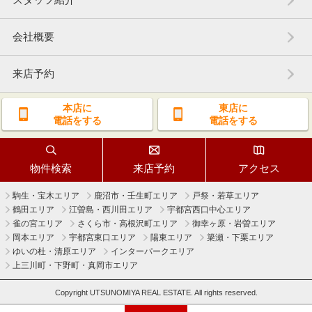
会社概要
来店予約
本店に
東店に
電話をする
電話をする
物件検索
来店予約
アクセス
駒生・宝木エリア
鹿沼市・壬生町エリア
戸祭・若草エリア
鶴田エリア
江曽島・西川田エリア
宇都宮西口中心エリア
雀の宮エリア
さくら市・高根沢町エリア
御幸ヶ原・岩曽エリア
岡本エリア
宇都宮東口エリア
陽東エリア
簗瀬・下栗エリア
ゆいの杜・清原エリア
インターパークエリア
上三川町・下野町・真岡市エリア
Copyright UTSUNOMIYA REAL ESTATE. All rights reserved.