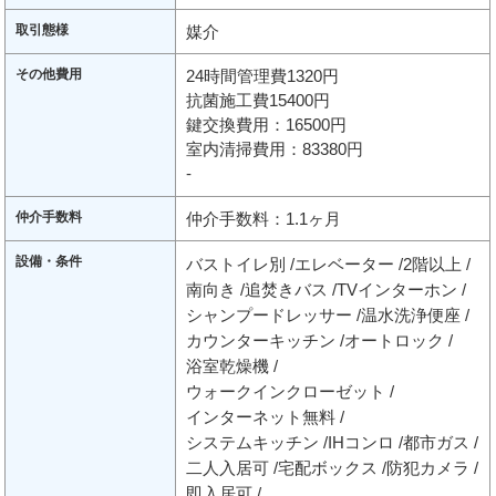
取引態様
媒介
その他費用
24時間管理費1320円
抗菌施工費15400円
鍵交換費用：16500円
室内清掃費用：83380円
-
仲介手数料
仲介手数料：1.1ヶ月
設備・条件
バストイレ別
エレベーター
2階以上
南向き
追焚きバス
TVインターホン
シャンプードレッサー
温水洗浄便座
カウンターキッチン
オートロック
浴室乾燥機
ウォークインクローゼット
インターネット無料
システムキッチン
IHコンロ
都市ガス
二人入居可
宅配ボックス
防犯カメラ
即入居可