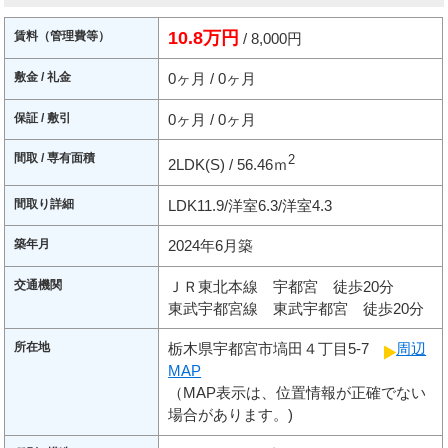
10.8万円
賃料（管理費等）
/ 8,000円
敷金 / 礼金
0ヶ月 / 0ヶ月
保証 / 敷引
0ヶ月 / 0ヶ月
間取 / 専有面積
2
2LDK(S) / 56.46ｍ
間取り詳細
LDK11.9/洋室6.3/洋室4.3
築年月
2024年6月築
交通機関
ＪＲ東北本線 宇都宮 徒歩20分
東武宇都宮線 東武宇都宮 徒歩20分
所在地
栃木県宇都宮市塙田４丁目5-7
周辺
MAP
（MAP表示は、位置情報が正確でない
場合があります。)