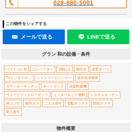
028-680-5001
この物件をシェアする
メールで送る
LINEで送る
グラン 和の設備・条件
バストイレ別
エレベーター
2階以上
南向き
追焚きバス
TVインターホン
シャンプードレッサー
温水洗浄便座
カウンターキッチン
オートロック
浴室乾燥機
ウォークインクローゼット
インターネット無料
システムキッチン
IHコンロ
都市ガス
二人入居可
宅配ボックス
防犯カメラ
即入居可
物件概要