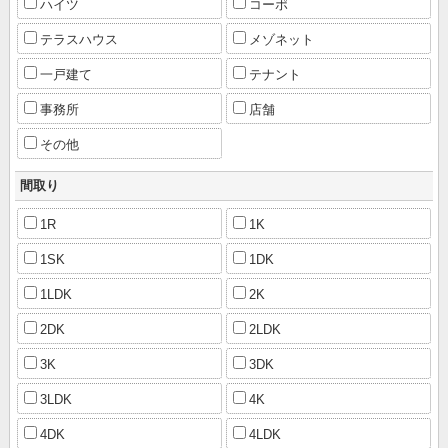
ハイツ
コーポ
テラスハウス
メゾネット
一戸建て
テナント
事務所
店舗
その他
間取り
1R
1K
1SK
1DK
1LDK
2K
2DK
2LDK
3K
3DK
3LDK
4K
4DK
4LDK