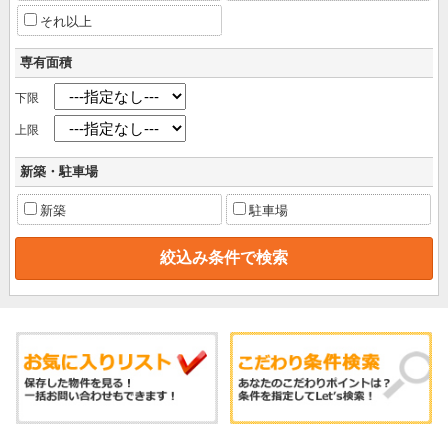
それ以上
専有面積
下限
上限
新築・駐車場
新築
駐車場