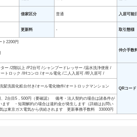
借家区分
普通
入居可能
更新料
-
取引態様
ト2200円
仲介手数
円
ーター
2階以上
P2台可
シャンプードレッサー
温水洗浄便座
オートロック
IHコンロ
オール電化
二人入居可
即入居可
/洗髪洗面化粧台付き/オール電化物件/オートロックマンション
QRコード
0円、2台目5，500円（要確認） 備考・法人契約の場合は諸条件が
います ・短期解約の場合は違約金が発生します（詳細はお問い
気は東京ガス電気から供給されます 更新事務手数料 33000円