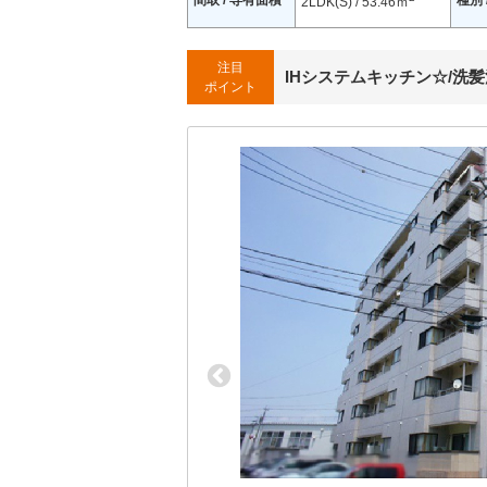
間取 / 専有面積
種別 
2LDK(S) / 53.46ｍ
注目
IHシステムキッチン☆/洗
ポイント