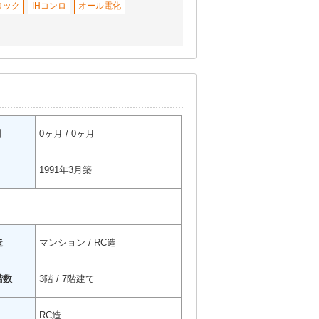
ロック
IHコンロ
オール電化
引
0ヶ月 / 0ヶ月
1991年3月築
造
マンション / RC造
階数
3階 / 7階建て
RC造