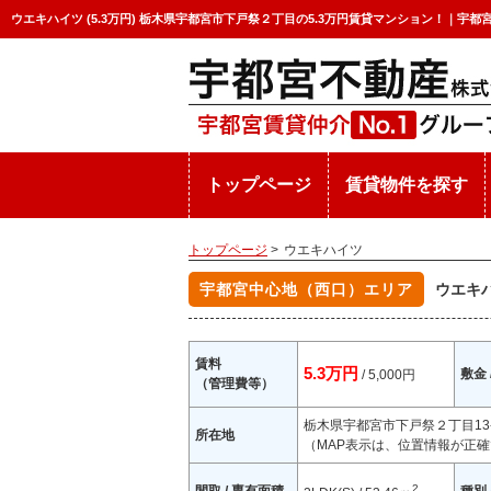
ウエキハイツ (5.3万円) 栃木県宇都宮市下戸祭２丁目の5.3万円賃貸マンション！｜宇都
トップページ
賃貸物件を探す
トップページ
>
ウエキハイツ
宇都宮中心地（西口）エリア
ウエキ
賃料
5.3万円
敷金 
/ 5,000円
（管理費等）
栃木県宇都宮市下戸祭２丁目13
所在地
（MAP表示は、位置情報が正確
2