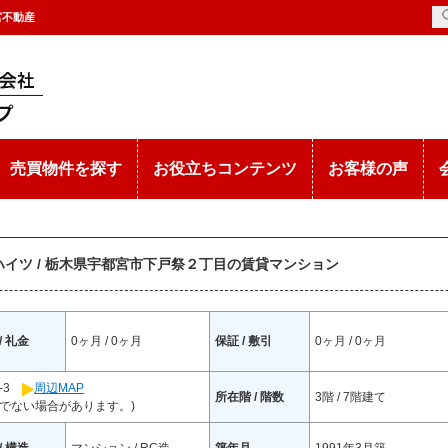
宮不動産
売買物件を探す
お役立ちコンテンツ
お客様の声
ハイツ / 栃木県宇都宮市下戸祭２丁目の賃貸マンション
/ 礼金
0ヶ月 / 0ヶ月
保証 / 敷引
0ヶ月 / 0ヶ月
-3
周辺MAP
所在階 / 階数
3階 / 7階建て
でない場合があります。)