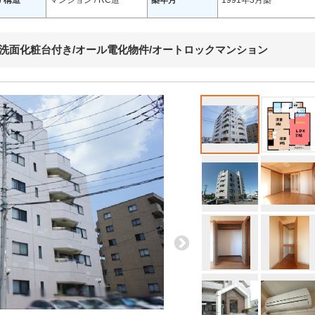
/ 構造
マンション / RC造
築年月
1991年3月築
髪洗面化粧台付き/オール電化物件/オートロックマンション