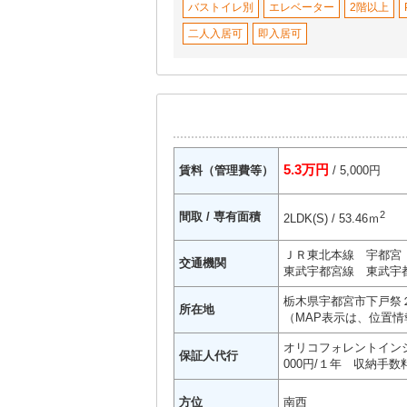
バストイレ別
エレベーター
2階以上
二人入居可
即入居可
5.3万円
賃料（管理費等）
/ 5,000円
2
間取 / 専有面積
2LDK(S) / 53.46ｍ
ＪＲ東北本線 宇都宮
交通機関
東武宇都宮線 東武宇都
栃木県宇都宮市下戸祭２
所在地
（MAP表示は、位置情
オリコフォレントインシ
保証人代行
000円/１年 収納手数料
方位
南西