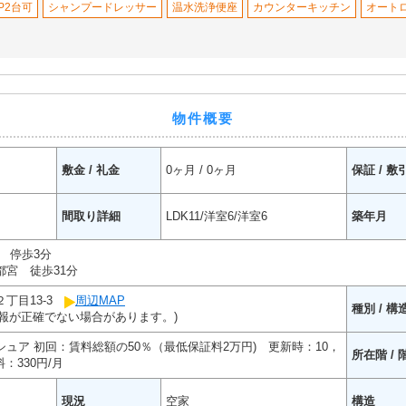
P2台可
シャンプードレッサー
温水洗浄便座
カウンターキッチン
オート
物件概要
敷金 / 礼金
0ヶ月 / 0ヶ月
保証 / 敷
間取り詳細
LDK11/洋室6/洋室6
築年月
 停歩3分
宮 徒歩31分
丁目13-3
周辺MAP
種別 / 構
報が正確でない場合があります。)
ュア 初回：賃料総額の50％（最低保証料2万円) 更新時：10，
所在階 / 
：330円/月
現況
空家
構造