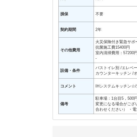
損保
不要
契約期間
2年
火災保険付き緊急サポー
抗菌施工費15400円
その他費用
室内清掃費用：57200
-
バストイレ別
エレベ
設備・条件
カウンターキッチン
コメント
IHシステムキッチン☆
駐車場：1台目5，50
備考
変更になる場合がござ
合わせください） ・電