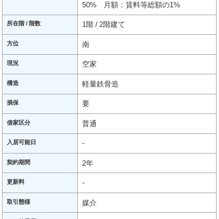
50% 月額：賃料等総額の1%
所在階 / 階数
1階 / 2階建て
方位
南
現況
空家
構造
軽量鉄骨造
損保
要
借家区分
普通
入居可能日
-
契約期間
2年
更新料
-
取引態様
媒介