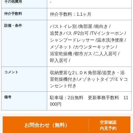
その他費用
-
仲介手数料
仲介手数料：1.1ヶ月
設備・条件
バストイレ別
角部屋
南向き
追焚きバス
P2台可
TVインターホン
シャンプードレッサー
温水洗浄便座
メゾネット
カウンターキッチン
浴室乾燥機
都市ガス
二人入居可
即入居可
コメント
収納豊富な2ＬＤＫ角部屋/追焚き・浴
室乾燥機付き/メゾネットタイプ/ＥＶコ
ンセント付き
備考
駐車場：2台無料 更新事務手数料 11
000円
空室確認
お問合わせ（無料）
内見予約