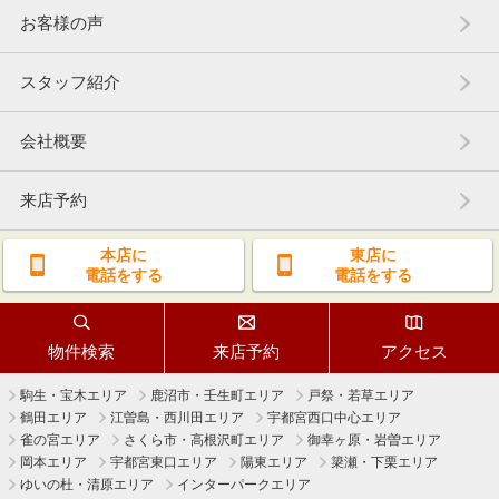
お客様の声
スタッフ紹介
会社概要
来店予約
本店に
東店に
電話をする
電話をする
物件検索
来店予約
アクセス
駒生・宝木エリア
鹿沼市・壬生町エリア
戸祭・若草エリア
鶴田エリア
江曽島・西川田エリア
宇都宮西口中心エリア
雀の宮エリア
さくら市・高根沢町エリア
御幸ヶ原・岩曽エリア
岡本エリア
宇都宮東口エリア
陽東エリア
簗瀬・下栗エリア
ゆいの杜・清原エリア
インターパークエリア