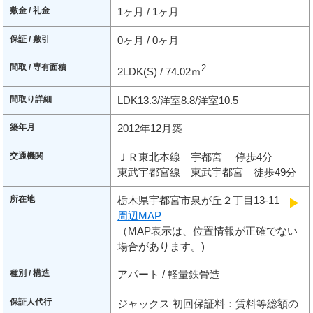
敷金 / 礼金
1ヶ月 / 1ヶ月
保証 / 敷引
0ヶ月 / 0ヶ月
間取 / 専有面積
2
2LDK(S) / 74.02ｍ
間取り詳細
LDK13.3/洋室8.8/洋室10.5
築年月
2012年12月築
交通機関
ＪＲ東北本線 宇都宮 停歩4分
東武宇都宮線 東武宇都宮 徒歩49分
所在地
栃木県宇都宮市泉が丘２丁目13-11
周辺MAP
（MAP表示は、位置情報が正確でない
場合があります。)
種別 / 構造
アパート / 軽量鉄骨造
保証人代行
ジャックス 初回保証料：賃料等総額の