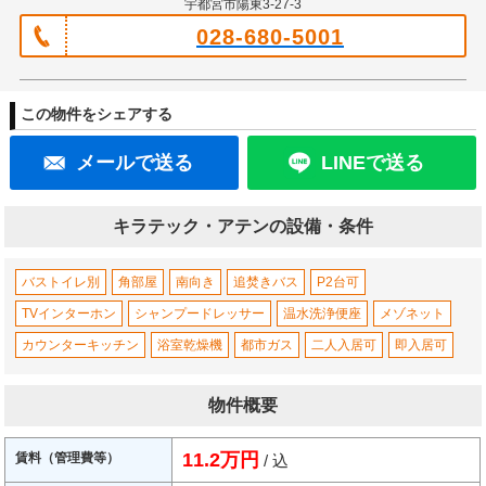
宇都宮市陽東3-27-3
028-680-5001
この物件をシェアする
メールで送る
LINEで送る
キラテック・アテンの設備・条件
バストイレ別
角部屋
南向き
追焚きバス
P2台可
TVインターホン
シャンプードレッサー
温水洗浄便座
メゾネット
カウンターキッチン
浴室乾燥機
都市ガス
二人入居可
即入居可
物件概要
11.2万円
賃料（管理費等）
/ 込